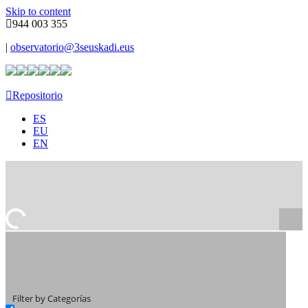
Skip to content
944 003 355
|
observatorio@3seuskadi.eus
Repositorio
ES
EU
EN
Filter by Categorías