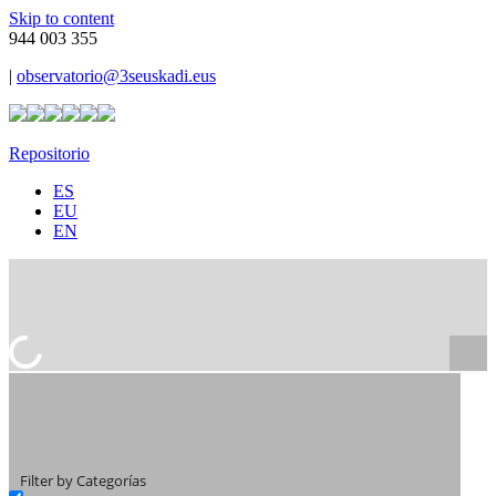
Skip to content
944 003 355
|
observatorio@3seuskadi.eus
Repositorio
ES
EU
EN
Filter by Categorías