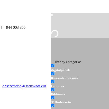
944 003 355
Filter by Categorías
Argitalpenak
Ikus-entzunezkoak
|
observatorio@3seuskadi.eus
Laburrak
Bildumak
3S Kudeaketa