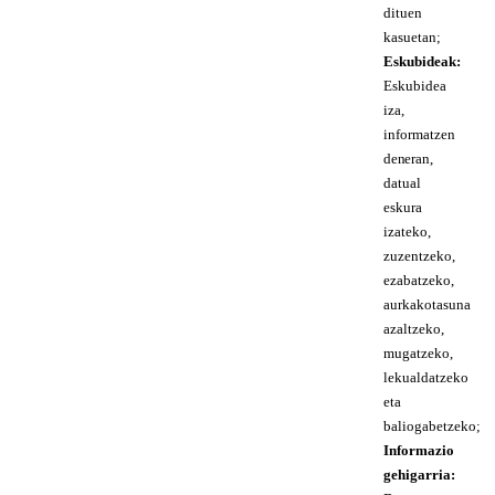
dituen
kasuetan;
Eskubideak:
Eskubidea
iza,
informatzen
den eran,
datual
eskura
izateko,
zuzentzeko,
ezabatzeko,
aurkakotasuna
azaltzeko,
mugatzeko,
lekualdatzeko
eta
baliogabetzeko;
Informazio
gehigarria: