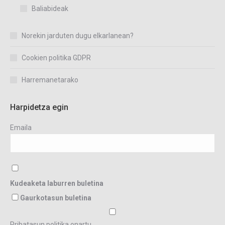
Baliabideak
Norekin jarduten dugu elkarlanean?
Cookien politika GDPR
Harremanetarako
Harpidetza egin
Emaila
Kudeaketa laburren buletina
Gaurkotasun buletina
Pribatasun politika onartu