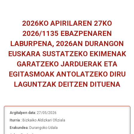
2026KO APIRILAREN 27KO
2026/1135 EBAZPENAREN
LABURPENA, 2026AN DURANGON
EUSKARA SUSTATZEKO EKIMENAK
GARATZEKO JARDUERAK ETA
EGITASMOAK ANTOLATZEKO DIRU
LAGUNTZAK DEITZEN DITUENA
You are here:
Argitalpen data:
27/05/2026
Iturria :
Bizkaiko Aldizkari Ofiziala
Erakundea:
Durangoko Udala