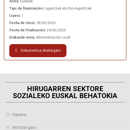
Arloa:
Euskadi
Tipo de financiación:
Laguntzak eta Diru-laguntzak
Izaera:
1
Fecha de Inicio:
28/05/2026
Fecha de Finalización:
24/06/2026
Erakunde mota:
Administración Local
Dokumentua deskargatu
HIRUGARREN SEKTORE
SOZIALEKO EUSKAL BEHATOKIA
Hasiera
Nortzuk gara