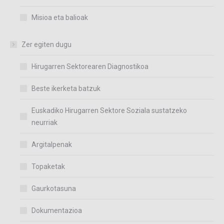
Misioa eta balioak
Zer egiten dugu
Hirugarren Sektorearen Diagnostikoa
Beste ikerketa batzuk
Euskadiko Hirugarren Sektore Soziala sustatzeko
neurriak
Argitalpenak
Topaketak
Gaurkotasuna
Dokumentazioa