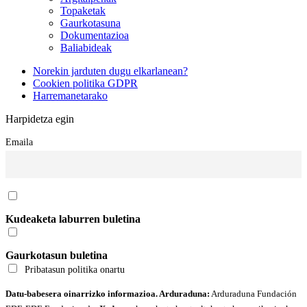
Topaketak
Gaurkotasuna
Dokumentazioa
Baliabideak
Norekin jarduten dugu elkarlanean?
Cookien politika GDPR
Harremanetarako
Harpidetza egin
Emaila
Kudeaketa laburren buletina
Gaurkotasun buletina
Pribatasun politika onartu
Datu-babesera oinarrizko informazioa. Arduraduna:
Arduraduna Fundación