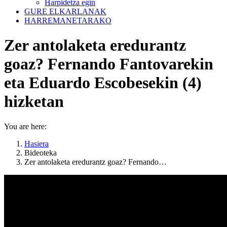
Harpidetza egin
GURE ELKARLANAK
HARREMANETARAKO
Zer antolaketa eredurantz
goaz? Fernando Fantovarekin
eta Eduardo Escobesekin (4)
hizketan
You are here:
Hasiera
Bideoteka
Zer antolaketa eredurantz goaz? Fernando…