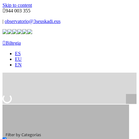
Skip to content
944 003 355
|
observatorio@3seuskadi.eus
Biltegia
ES
EU
EN
Filter by Categorías