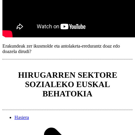
Erakundeak zer ikusmolde eta antolaketa-eredurantz doaz edo
doazela dirudi?
HIRUGARREN SEKTORE
SOZIALEKO EUSKAL
BEHATOKIA
Hasiera