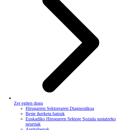
Zer egiten dugu
Hirugarren Sektorearen Diagnostikoa
Beste ikerketa batzuk
Euskadiko Hirugarren Sektore Soziala sustatzeko
neurriak
Argitalpenak