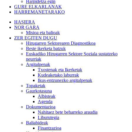
Harpidetza egin
GURE ELKARLANAK
HARREMANETARAKO
HASIERA
NOR GARA
Misioa eta balioak
ZER EGITEN DUGU
Hirugarren Sektorearen Diagnostikoa
Beste ikerketa batzuk
Euskadiko Hirugarren Sektore Soziala sustatzeko
neurriak
Argitalpenak
Txostenak eta Ikerketak
Kudeaketako laburrak
Ikus-entzunezko argitalpenak
Topaketak
Gaurkotasuna
Albisteak
Agenda
Dokumentazioa
Nahitaez bete beharreko araudia
Liburutegia
Baliabideak
Finantzazioa