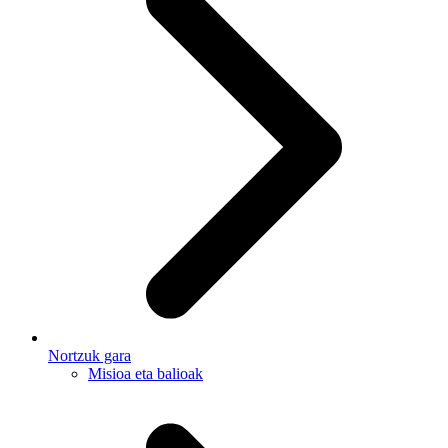
Nortzuk gara
Misioa eta balioak