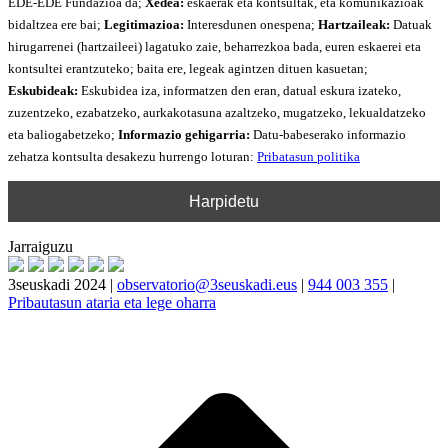
EDE-EDE Fundazioa da;
Xedea:
eskaerak eta kontsultak, eta komunikazioak
bidaltzea ere bai;
Legitimazioa:
Interesdunen onespena;
Hartzaileak:
Datuak
hirugarrenei (hartzaileei) lagatuko zaie, beharrezkoa bada, euren eskaerei eta
kontsultei erantzuteko; baita ere, legeak agintzen dituen kasuetan;
Eskubideak:
Eskubidea iza, informatzen den eran, datual eskura izateko,
zuzentzeko, ezabatzeko, aurkakotasuna azaltzeko, mugatzeko, lekualdatzeko
eta baliogabetzeko;
Informazio gehigarria:
Datu-babeserako informazio
zehatza kontsulta desakezu hurrengo loturan:
Pribatasun politika
Jarraiguzu
3seuskadi 2024 |
observatorio@3seuskadi.eus
|
944 003 355
|
Pribautasun ataria eta lege oharra