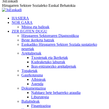
3sEuskadi
Hirugarren Sektore Sozialeko Euskal Behatokia
HASIERA
NOR GARA
Misioa eta balioak
ZER EGITEN DUGU
Hirugarren Sektorearen Diagnostikoa
Beste ikerketa batzuk
Euskadiko Hirugarren Sektore Soziala sustatzeko
neurriak
Argitalpenak
Txostenak eta Ikerketak
Kudeaketako laburrak
Ikus-entzunezko argitalpenak
Topaketak
Gaurkotasuna
Albisteak
Agenda
Dokumentazioa
Nahitaez bete beharreko araudia
Liburutegia
Baliabideak
Finantzazioa