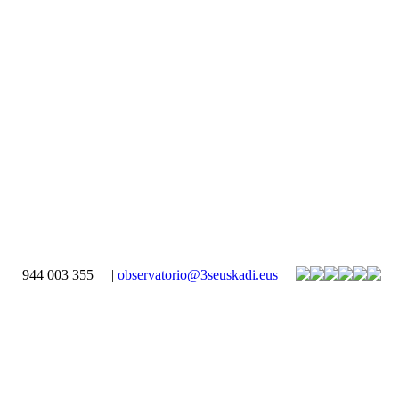
944 003 355
|
observatorio@3seuskadi.eus