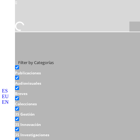
Filter by Categorías
Publicaciones
Audiovisuales
ES
Breves
EU
EN
Colecciones
3S Gestión
3S Innovación
3S Investigaciones