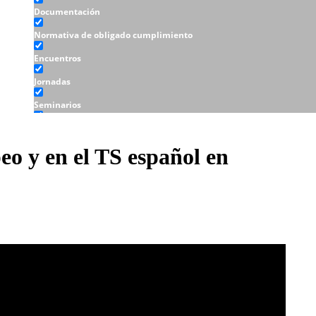
Documentación
Normativa de obligado cumplimiento
Encuentros
Jornadas
Seminarios
Talleres
eo y en el TS español en