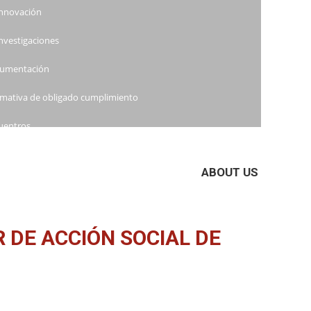
Innovación
Investigaciones
umentación
mativa de obligado cumplimiento
uentros
nadas
ABOUT US
inarios
eres
 DE ACCIÓN SOCIAL DE