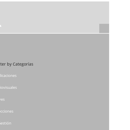
lter by Categorías
licaciones
iovisuales
ves
ecciones
Gestión