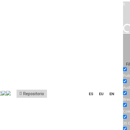
Fi
Pub
Aud
Repositorio
ES
EU
EN
Bre
Col
3S 