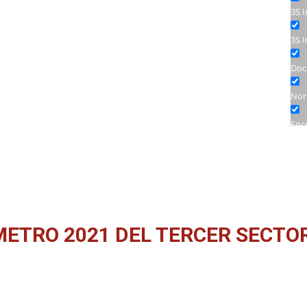
3S 
3S 
Doc
Nor
Enc
Jor
Sem
Tall
ETRO 2021 DEL TERCER SECTOR