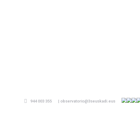
944 003 355
|
observatorio@3seuskadi.eus