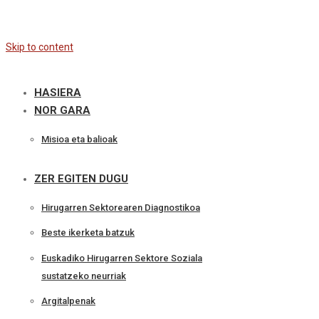
Skip to content
HASIERA
NOR GARA
Misioa eta balioak
ZER EGITEN DUGU
Hirugarren Sektorearen Diagnostikoa
Beste ikerketa batzuk
Euskadiko Hirugarren Sektore Soziala
sustatzeko neurriak
Argitalpenak