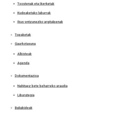
Txostenak eta Ikerketak
Kudeaketako laburrak
Ikus-entzunezko argitalpenak
Topaketak
Gaurkotasuna
Albisteak
Agenda
Dokumentazioa
Nahitaez bete beharreko araudia
Liburutegia
Baliabideak