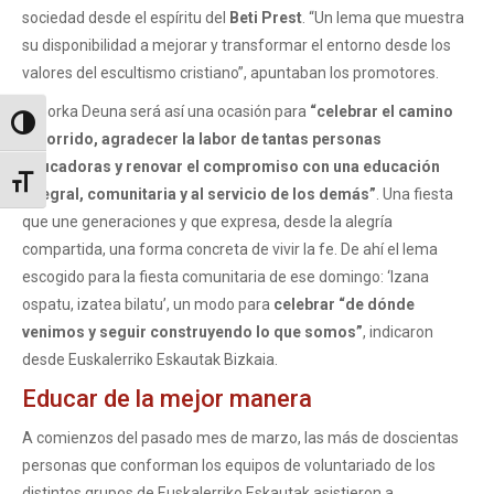
sociedad desde el espíritu del
Beti Prest
. “Un lema que muestra
su disponibilidad a mejorar y transformar el entorno desde los
valores del escultismo cristiano”, apuntaban los promotores.
El Gorka Deuna será así una ocasión para
“celebrar el camino
Toggle High Contrast
recorrido, agradecer la labor de tantas personas
educadoras y renovar el compromiso con una educación
Toggle Font size
integral, comunitaria y al servicio de los demás”
. Una fiesta
que une generaciones y que expresa, desde la alegría
compartida, una forma concreta de vivir la fe. De ahí el lema
escogido para la fiesta comunitaria de ese domingo: ‘Izana
ospatu, izatea bilatu’, un modo para
celebrar “de dónde
venimos y seguir construyendo lo que somos”
, indicaron
desde Euskalerriko Eskautak Bizkaia.
Educar de la mejor manera
A comienzos del pasado mes de marzo, las más de doscientas
personas que conforman los equipos de voluntariado de los
distintos grupos de Euskalerriko Eskautak asistieron a