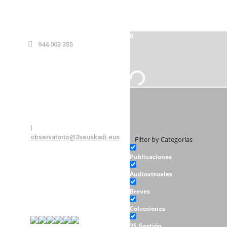
944 003 355
|
observatorio@3seuskadi.eus
Filter by Categorías
Publicaciones
Audiovisuales
Breves
Colecciones
3S Gestión