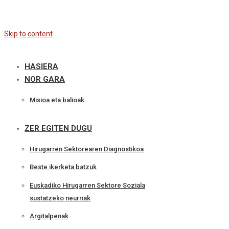
Skip to content
HASIERA
NOR GARA
Misioa eta balioak
ZER EGITEN DUGU
Hirugarren Sektorearen Diagnostikoa
Beste ikerketa batzuk
Euskadiko Hirugarren Sektore Soziala
sustatzeko neurriak
Argitalpenak