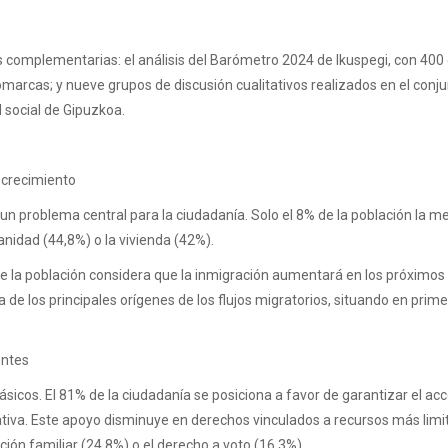
es complementarias: el análisis del Barómetro 2024 de Ikuspegi, con 400
marcas; y nueve grupos de discusión cualitativos realizados en el conju
d social de Gipuzkoa.
e crecimiento
n problema central para la ciudadanía. Solo el 8% de la población la me
nidad (44,8%) o la vivienda (42%).
 de la población considera que la inmigración aumentará en los próximo
 de los principales orígenes de los flujos migratorios, situando en pri
entes
icos. El 81% de la ciudadanía se posiciona a favor de garantizar el acc
tiva. Este apoyo disminuye en derechos vinculados a recursos más limit
ón familiar (24,8%) o el derecho a voto (16,3%).