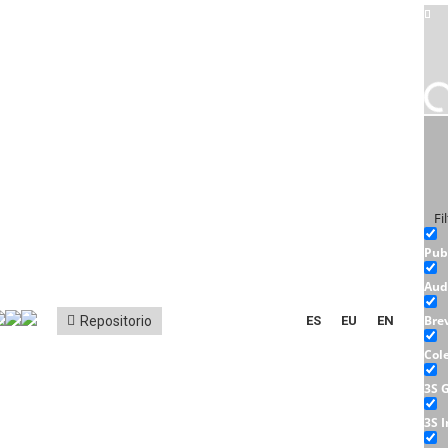
Fi
Pub
Aud
Bre
Repositorio
ES
EU
EN
Col
3S 
3S 