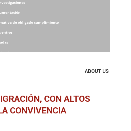
Investigaciones
umentación
mativa de obligado cumplimiento
uentros
nadas
inarios
eres
ABOUT US
IGRACIÓN, CON ALTOS
 LA CONVIVENCIA