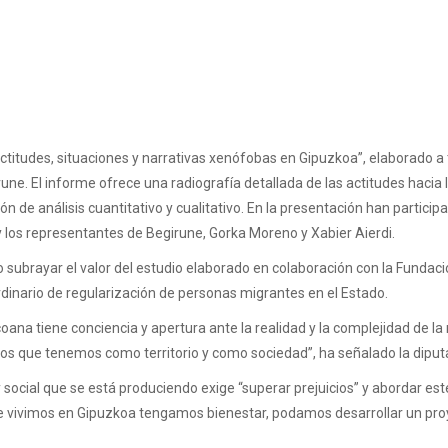
Actitudes, situaciones y narrativas xenófobas en Gipuzkoa”, elaborado 
e. El informe ofrece una radiografía detallada de las actitudes hacia la
ión de análisis cuantitativo y cualitativo. En la presentación han partici
los representantes de Begirune, Gorka Moreno y Xabier Aierdi.
o subrayar el valor del estudio elaborado en colaboración con la Fund
inario de regularización de personas migrantes en el Estado.
ana tiene conciencia y apertura ante la realidad y la complejidad de la
retos que tenemos como territorio y como sociedad”, ha señalado la dipu
ocial que se está produciendo exige “superar prejuicios” y abordar es
 vivimos en Gipuzkoa tengamos bienestar, podamos desarrollar un proye