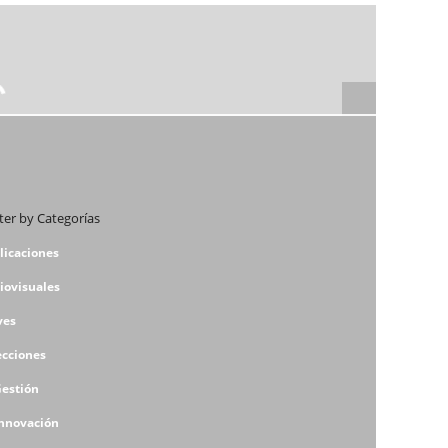
lter by Categorías
licaciones
iovisuales
ves
ecciones
Gestión
Innovación