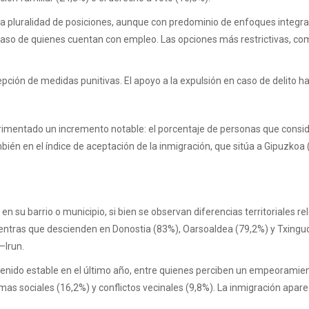
a una pluralidad de posiciones, aunque con predominio de enfoques integr
 caso de quienes cuentan con empleo. Las opciones más restrictivas, com
epción de medidas punitivas. El apoyo a la expulsión en caso de delito
erimentado un incremento notable: el porcentaje de personas que conside
bién en el índice de aceptación de la inmigración, que sitúa a Gipuzkoa
en su barrio o municipio, si bien se observan diferencias territoriales r
ntras que descienden en Donostia (83%), Oarsoaldea (79,2%) y Txingud
–Irun.
enido estable en el último año, entre quienes perciben un empeoramien
emas sociales (16,2%) y conflictos vecinales (9,8%). La inmigración apar