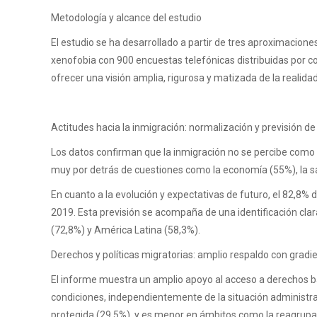
Metodología y alcance del estudio
El estudio se ha desarrollado a partir de tres aproximacion
xenofobia con 900 encuestas telefónicas distribuidas por co
ofrecer una visión amplia, rigurosa y matizada de la realida
Actitudes hacia la inmigración: normalización y previsión d
Los datos confirman que la inmigración no se percibe como u
muy por detrás de cuestiones como la economía (55%), la sa
En cuanto a la evolución y expectativas de futuro, el 82,8%
2019. Esta previsión se acompaña de una identificación clara
(72,8%) y América Latina (58,3%).
Derechos y políticas migratorias: amplio respaldo con gradi
El informe muestra un amplio apoyo al acceso a derechos bás
condiciones, independientemente de la situación administra
protegida (29,5%), y es menor en ámbitos como la reagrupaci