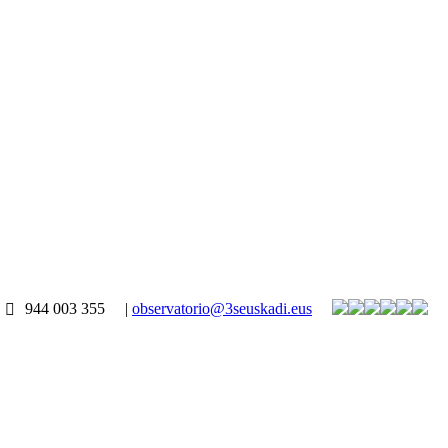
944 003 355
|
observatorio@3seuskadi.eus