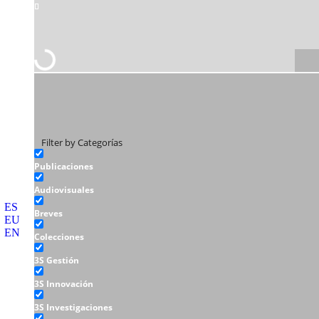
Filter by Categorías
Publicaciones
Audiovisuales
ES
Breves
EU
EN
Colecciones
3S Gestión
3S Innovación
3S Investigaciones