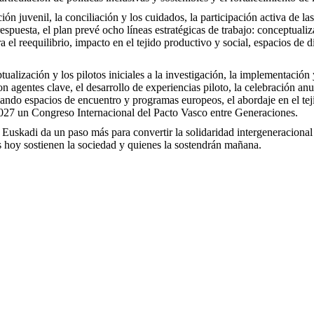
ión juvenil, la conciliación y los cuidados, la participación activa de l
s respuesta, el plan prevé ocho líneas estratégicas de trabajo: conceptual
el reequilibrio, impacto en el tejido productivo y social, espacios de d
ualización y los pilotos iniciales a la investigación, la implementación 
 agentes clave, el desarrollo de experiencias piloto, la celebración an
lando espacios de encuentro y programas europeos, el abordaje en el tej
 2027 un Congreso Internacional del Pacto Vasco entre Generaciones.
 Euskadi da un paso más para convertir la solidaridad intergeneracional
es hoy sostienen la sociedad y quienes la sostendrán mañana.