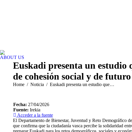
ABOUT US
Euskadi presenta un estudio 
de cohesión social y de futur
You are here:
Home
Noticia
Euskadi presenta un estudio que…
Fecha:
27/04/2026
Fuente:
Irekia
Acceder a la fuente
El Departamento de Bienestar, Juventud y Reto Demográfico del 
que confirma que la ciudadanía vasca percibe la solidaridad ent
preparar Euskadi para los retos demográficos, sociales y económi