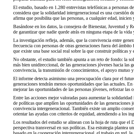
El estudio, basado en 1.280 entrevistas telefónicas a personas 
considera que la solidaridad intergeneracional es una cuestión d
afirma que posibilita que las personas, a cualquier edad, inicie
Basándose en los datos, la consejera de Bienestar, Juventud y 
de garantizar que nadie quede atrás en ninguna etapa de la vid
La investigación refleja, además, que la convivencia entre gene
frecuencia con personas de otras generaciones fuera del ámbito f
que existe una base social real sobre la que construir políticas y
No obstante, el estudio también apunta a un reto de fondo: la s
más bien unidireccional, de las generaciones jóvenes hacia las g
convivencia, la transmisión de conocimientos, el apoyo mutuo y
El informe detecta asimismo una preocupación clara por el futur
generaciones tendrán menos oportunidades que las actuales. En es
mejorar las oportunidades de las personas jóvenes, reforzar las 
Entre las acciones mejor valoradas para aumentar la solidaridad 
de políticas que amplíen las oportunidades de las generaciones j
convivencia intergeneracional. También existe un amplio consen
orientar las ayudas con criterios de equidad, atendiendo a los i
Los resultados del estudio se alinean con la hoja de ruta que 
perspectiva transversal en sus políticas. Esa estrategia plantea 
basado en la cooperación intergeneracional, el trabajo en red, la