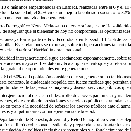
de 18 o más años empadronadas en Euskadi, realizadas entre el 6 y el 1
e toda la sociedad; el 82% cree que mejora la cohesión social; otro 82% 
n y mantengan una vida independiente.
Reto Demográfico Nerea Melgosa ha querido subrayar que “la solidaridad
a y de asegurar que el bienestar de hoy no comprometa las oportunidade
raciones ya forma parte de la vida cotidiana en Euskadi. El 72% de las 
amiliar. Esas relaciones se expresan, sobre todo, en acciones tan cotidi
 experiencias de solidaridad intergeneracional.
olidaridad intergeneracional sigue asociándose espontáneamente, sobre t
eneraciones mayores. Ese dato invita a ampliar el enfoque y a reforzar 
 la igualdad de oportunidades entre generaciones.
o. Si el 60% de la población considera que su generación ha tenido más
te contexto, la ciudadanía respalda con fuerza medidas que permitan sos
oportunidades de las personas mayores y diseñar servicios públicos que 
intergeneracional destacan el desarrollo de apoyos para iniciar y mante
óvenes, el desarrollo de prestaciones y servicios públicos para todas l
so en torno a la necesidad de reforzar los apoyos públicos ante el au
ngresos y al patrimonio con independencia de la edad.
el Departamento de Bienestar, Juventud y Reto Demográfico viene desple
una Euskadi más cohesionada, solidaria y preparada para afrontar los des
 articulación de políticas inclusivas y sostenibles y el fortalecimiento