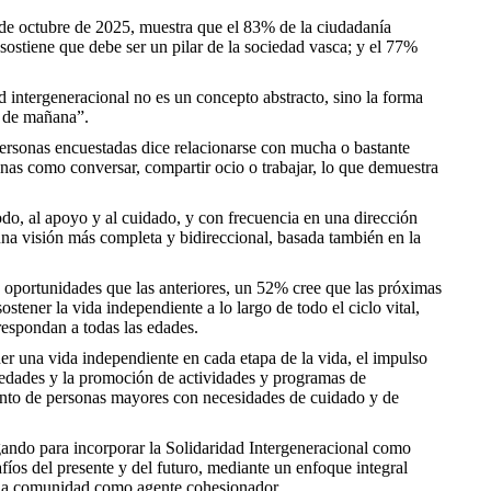
0 de octubre de 2025, muestra que el 83% de la ciudadanía
sostiene que debe ser un pilar de la sociedad vasca; y el 77%
 intergeneracional no es un concepto abstracto, sino la forma
s de mañana”.
personas encuestadas dice relacionarse con mucha o bastante
anas como conversar, compartir ocio o trabajar, lo que demuestra
odo, al apoyo y al cuidado, y con frecuencia en una dirección
una visión más completa y bidireccional, basada también en la
 oportunidades que las anteriores, un 52% cree que las próximas
tener la vida independiente a lo largo de todo el ciclo vital,
respondan a todas las edades.
ner una vida independiente en cada etapa de la vida, el impulso
as edades y la promoción de actividades y programas de
mento de personas mayores con necesidades de cuidado y de
gando para incorporar la Solidaridad Intergeneracional como
afíos del presente y del futuro, mediante un enfoque integral
 de la comunidad como agente cohesionador.