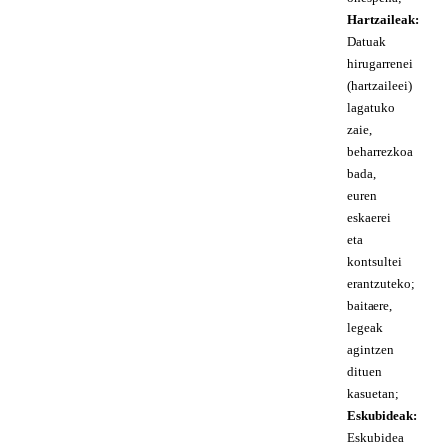
Hartzaileak:
Datuak
hirugarrenei
(hartzaileei)
lagatuko
zaie,
beharrezkoa
bada,
euren
eskaerei
eta
kontsultei
erantzuteko;
baita ere,
legeak
agintzen
dituen
kasuetan;
Eskubideak:
Eskubidea