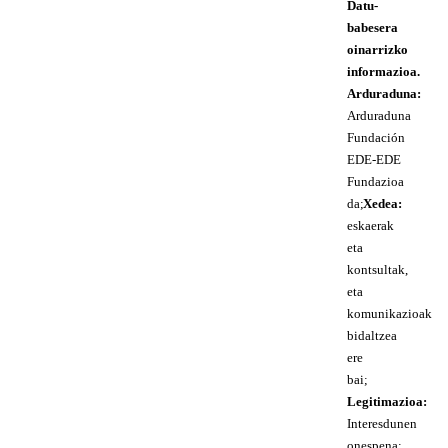
Datu-
babesera
oinarrizko
informazioa.
Arduraduna:
Arduraduna
Fundación
EDE-EDE
Fundazioa
da;
Xedea:
eskaerak
eta
kontsultak,
eta
komunikazioak
bidaltzea
ere
bai;
Legitimazioa:
Interesdunen
onespena;