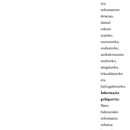
iza,
informatzen
den eran,
datual
eskura
izateko,
zuzentzeko,
ezabatzeko,
aurkakotasuna
azaltzeko,
mugatzeko,
lekualdatzeko
eta
baliogabetzeko;
Informazio
gehigarria:
Datu-
babeserako
informazio
zehatza