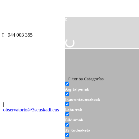
944 003 355
Filter by Categorías
Argitalpenak
Ikus-entzunezkoak
|
observatorio@3seuskadi.eus
Laburrak
Bildumak
3S Kudeaketa