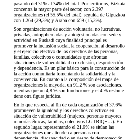
pasando del 31% al 34% del total. Por territorios, Bizkaia
concentra la mayor parte del sector, con 2.397
organizaciones (el 55,5% del total), seguida de Gipuzkoa
con 1.264 (29,3%) y Araba con 659 (15,3%).
Son organizaciones de acción voluntaria, no lucrativas,
privadas, autogobernadas y autogestionadas con sede y
actividad en Euskadi cuya finalidad principal es
promover la inclusión social, la cooperación al desarrollo
y el ejercicio efectivo de los derechos de las personas,
familias, colectivos o comunidades que afrontan
situaciones de vulnerabilidad o exclusión, desprotección
y dependencia. Es un pilar básico para la construcción de
la acción comunitaria fomentando la solidaridad y la
convivencia. En cuanto a la composición del mapa de
organizaciones la mayoría, un 91,2 % son asociaciones,
mientras que un 4,8 % son fundaciones y el 4 % restante
tiene otra figura jurídica.
En lo que respecta al fín de cada organización el 37,6%
promueven la igualdad y los derechos colectivos en
situación de vulnerabilidad (mujeres, personas mayores,
minorías étnicas, familias, colectivos LGTBIQ+…). En
segundo lugar, representando el 21,9% se sitúan las
organizaciones que atienden a personas con
dependencia, discapacidad o en riesgo de desprotección