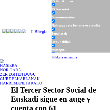
3S Berrikuntza
3S Ikerketak
Dokumentazioa
Nahitaez bete beharreko araudia
Biltegia
Topaketak
Jardunaldiak
Mintegiak
Tailerrak
Bilaketa aurreratua
HASIERA
NOR GARA
ZER EGITEN DUGU
GURE ELKARLANAK
HARREMANETARAKO
El Tercer Sector Social de
Euskadi sigue en auge y
cuenta con 61