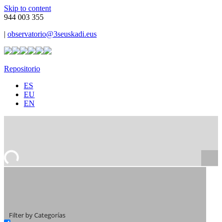
Skip to content
944 003 355
|
observatorio@3seuskadi.eus
Repositorio
ES
EU
EN
Filter by Categorías