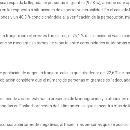
 vasca respalda la llegada de personas migrantes (92,8 %), aunque este a
n la respuesta a situaciones de especial vulnerabilidad. En el caso de l
iones y un 40,3 % condicionándola a la verificación de la persecución, m
xtranjero sin referentes familiares, el 75,1 % de la sociedad vasca con
tención mediante sistemas de reparto entre comunidades autónomas y un 
e población de origen extranjero: calcula que alrededor del 22,6 % de l
a población considera que el número de personas migrantes es “adecuado
se tiende a sobreestimar la presencia de la inmigración y a atribuir en 
adas en Euskadi proceden de Latinoamérica, que concentra más de la mi
iscursos abiertamente negativos, al haber más personas que se posicio