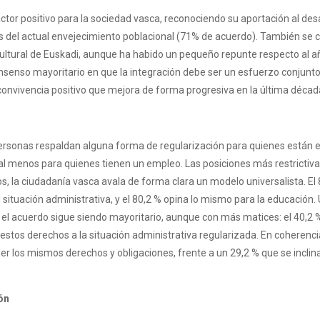
ctor positivo para la sociedad vasca, reconociendo su aportación al desa
os del actual envejecimiento poblacional (71% de acuerdo). También se co
cultural de Euskadi, aunque ha habido un pequeño repunte respecto al a
onsenso mayoritario en que la integración debe ser un esfuerzo conjunt
 convivencia positivo que mejora de forma progresiva en la última décad
rsonas respaldan alguna forma de regularización para quienes están en 
 al menos para quienes tienen un empleo. Las posiciones más restrictiv
s, la ciudadanía vasca avala de forma clara un modelo universalista. El
ituación administrativa, y el 80,2 % opina lo mismo para la educación. Un
 el acuerdo sigue siendo mayoritario, aunque con más matices: el 40,2 %
 estos derechos a la situación administrativa regularizada. En coherenc
er los mismos derechos y obligaciones, frente a un 29,2 % que se inclin
ón