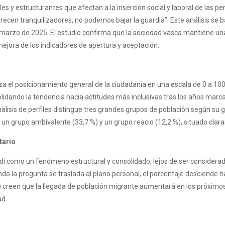
es y estructurantes que afectan a la inserción social y laboral de las p
cen tranquilizadores, no podemos bajar la guardia”. Este análisis se b
 marzo de 2025. El estudio confirma que la sociedad vasca mantiene una 
mejora de los indicadores de apertura y aceptación.
tiza el posicionamiento general de la ciudadanía en una escala de 0 a 1
lidando la tendencia hacia actitudes más inclusivas tras los años marc
nálisis de perfiles distingue tres grandes grupos de población según su g
un grupo ambivalente (33,7 %) y un grupo reacio (12,2 %), situado clar
tario
i como un fenómeno estructural y consolidado, lejos de ser considerada 
ndo la pregunta se traslada al plano personal, el porcentaje desciende ha
) creen que la llegada de población migrante aumentará en los próximos
ad.