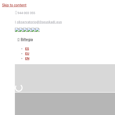
Skip to content
944 003 355
|
observatorio@3seuskadi.eus
Biltegia
ES
EU
EN