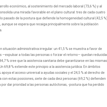
rrollo económico, al sostenimiento del mercado laboral (73,6 %) y al
nsolida una mirada favorable en el plano cultural: tres de cada cuatro
ño pasado de la postura que defiende la homogeneidad cultural (42,5 %)
o, aunque se espera que recaiga principalmente sobre la población
a.
situación administrativa irregular: un 41,5 % se muestra a favor de
as —expulsar a todas las personas o forzar el retorno— quedan reducida
 84,7 % cree que la asistencia sanitaria debe garantizarse en las mismas
 69,8 % extiende este principio a la asistencia jurídica. En ámbitos
 apoya el acceso universal a ayudas sociales y el 24,5 % al derecho de
ia con estas posiciones, siete de cada diez personas (69,2 %) defienden
a por dar prioridad a las personas autóctonas, -postura que ha perdido