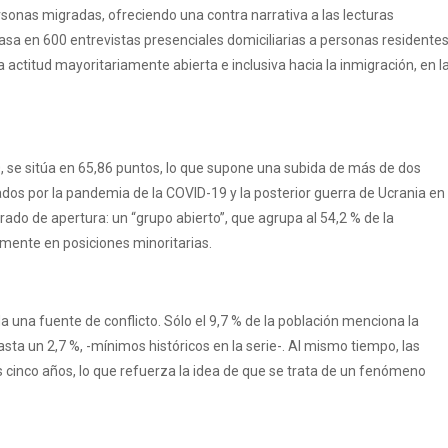
ersonas migradas, ofreciendo una contra narrativa a las lecturas
asa en 600 entrevistas presenciales domiciliarias a personas residente
actitud mayoritariamente abierta e inclusiva hacia la inmigración, en l
00, se sitúa en 65,86 puntos, lo que supone una subida de más de dos
ados por la pandemia de la COVID-19 y la posterior guerra de Ucrania en
rado de apertura: un “grupo abierto”, que agrupa al 54,2 % de la
amente en posiciones minoritarias.
una fuente de conflicto. Sólo el 9,7 % de la población menciona la
sta un 2,7 %, -mínimos históricos en la serie-. Al mismo tiempo, las
 cinco años, lo que refuerza la idea de que se trata de un fenómeno