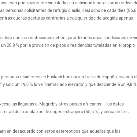
poyo está principalmente vinculado a la actividad laboral como motivo d
as personas solicitantes de refugio o asilo, casi ocho de cada diez (86,6
ientras que las posturas contrarias a cualquier tipo de acogida apenas
sidera que las instituciones deben garantizarles unas condiciones de v
28,8 % por la provisión de pisos o residencias tuteladas en el propio
as personas residentes en Euskadi han nacido fuera de España, cuando e
” y sólo un 19,0 % lo ve “demasiado elevado” y que desciende a un 9,8 %
exceso las llegadas al Magreb y otros países africanos—, los datos
tad de la población de origen extranjero (55,5 %) y cerca de tres
nan en desacuerdo con estos estereotipos que aquellas que los