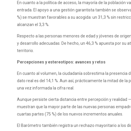
En cuanto a la política de acceso, la mayoría de la población
entrada. El apoyo a una gestión garantista también se observa e
%) se muestran favorables a su acogida: un 31,3 % sin restricc
alcanzan el 3,3 %.
Respecto a las personas menores de edad y jóvenes de origen e
y desarrollo adecuadas. De hecho, un 46,3 % apuesta por su a
territorio.
Percepciones y estereotipos: avances y retos
En cuanto al volumen, la ciudadanía sobrestima la presencia d
dato real es del 14,1 %. Aun así, prácticamente la mitad de l
una vez informada la cifra real.
Aunque persiste cierta distancia entre percepción y realidad —
muestran que la mayor parte de las nuevas personas empadron
cuartas partes (75 %) de los nuevos incrementos anuales.
El Barómetro también registra un rechazo mayoritario a los d