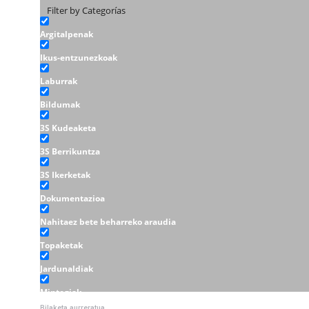
Filter by Categorías
Argitalpenak
Ikus-entzunezkoak
Laburrak
Bildumak
3S Kudeaketa
3S Berrikuntza
3S Ikerketak
Dokumentazioa
Nahitaez bete beharreko araudia
Topaketak
Jardunaldiak
Mintegiak
Bilaketa aurreratua