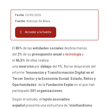
Fecha:
23/05/2026
Fuente:
Noticias de Alava
Acceder a la fuente
El
83%
de las
entidades sociales
destina menos
del
2%
de su
presupuesto anual
a
tecnología
y
el
46,5%
de ellas realiza
una
inversión
por
debajo
del
1%
. Así se desprende del
informe
‘Innovación y Transformación Digital en el
Tercer Sector y la Economía Social: Estado, Retos y
Oportunidades
‘ de la
Fundación Esplai
en el que han
participado
301 organizaciones
.
Según el estudio, el
tejido asociativo
español
presenta una estructura de “
minifundismo