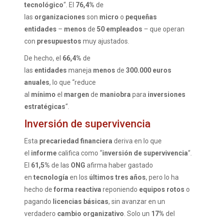
tecnológico
“. El
76,4%
de
las
organizaciones
son
micro
o
pequeñas
entidades
–
menos
de
50 empleados
– que operan
con
presupuestos
muy ajustados.
De hecho, el
66,4%
de
las
entidades
maneja
menos
de
300.000 euros
anuales
, lo que “reduce
al
mínimo
el
margen
de
maniobra
para
inversiones
estratégicas
“.
Inversión de supervivencia
Esta
precariedad financiera
deriva en lo que
el
informe
califica como “
inversión de supervivencia
“.
El
61,5%
de las
ONG
afirma haber gastado
en
tecnología
en los
últimos tres años
, pero lo ha
hecho de
forma reactiva
reponiendo
equipos rotos
o
pagando
licencias básicas
, sin avanzar en un
verdadero
cambio organizativo
. Solo un
17%
del