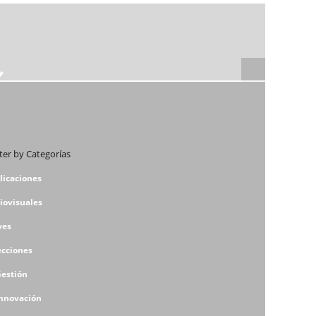
lter by Categorías
licaciones
iovisuales
ves
ecciones
Gestión
Innovación