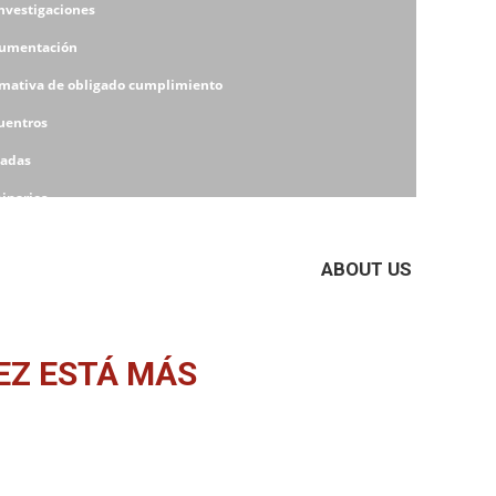
Investigaciones
umentación
mativa de obligado cumplimiento
uentros
nadas
inarios
eres
ABOUT US
EZ ESTÁ MÁS