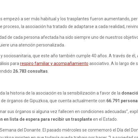
isis empezó a ser más habitual y los trasplantes fueron aumentando, p
e proceso, la asociación ha tratado de adaptarse a cada realidad, reivin
lidad de cada persona afectada ha sido siempre uno de nuestros objetiv
uiere una atención personalizada.
al y sociosanitaria, que este año también cumple 40 años. A través de él,
álisis para
respiro familiar y acompañamiento
asociativo. A lo largo de 
endido
26.783 consultas
.
a historia de la asociación es la sensibilización a favor de la
donació
tes de órganos de Gipuzkoa, que cuenta actualmente con
66.791 persona
nar sus órganos si alguna vez fallecen en condiciones adecuadas”, expl
en lista de espera para recibir un trasplante
en el Estado.
la Semana del Donante. El pasado miércoles se conmemoró el Día del Don
ipuzkoa insisten en que todavía queda trabajo por hacer. “La sociedad 