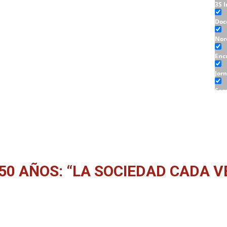
3S 
Doc
Nor
Enc
Jor
Sem
Tall
50 AÑOS: “LA SOCIEDAD CADA V