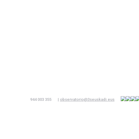
944 003 355
|
observatorio@3seuskadi.eus