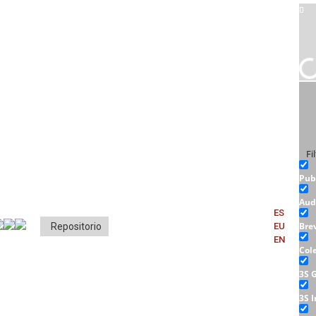
Fi
Pub
Aud
ES
Bre
Repositorio
EU
EN
Col
3S 
3S 