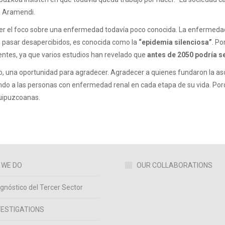
a Aramendi.
er el foco sobre una enfermedad todavía poco conocida. La enfermedad 
en pasar desapercibidos, es conocida como la
“epidemia silenciosa”
. Po
entes, ya que varios estudios han revelado que
antes de 2050 podría se
odo, una oportunidad para agradecer. Agradecer a quienes fundaron la as
o a las personas con enfermedad renal en cada etapa de su vida. Porque
guipuzcoanas.
 WE DO
OUR COLLABORATIONS
gnóstico del Tercer Sector
VESTIGATIONS