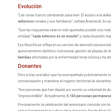
Evolución
“Las cosas fueron cambiando para bien. El acceso a la diál
enfermos
renales y sus familiares”, señala Aramendi. En es
“Que las respuestas sean lo más ajustadas posible a la rea
entidad,
“cada enfermo es un mundo”
y cada situación req
Esa filosofía se refleja en su servicio de atención psicosoci
asesoramiento dietético-nutricional, gestión de plazas de di
familias
afectadas por la enfermedad renal crónica y ha at
Donantes
Pero si hay una labor que ha acompañado prácticamente toda l
concienciación y mantiene el registro territorial de donan
“Son personas que han dejado por escrito su voluntad de do
“imprescindible”. Actualmente,
5.163 personas permanecen 
Precisamente, la celebración del aniversario coincide con 
seguir fomentando la cultura de la donación. Desde Alcer G