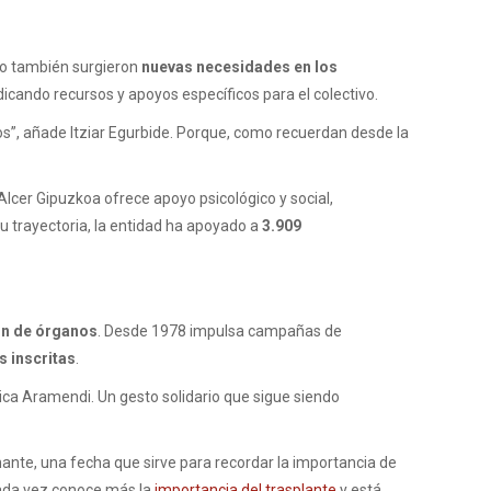
ero también surgieron
nuevas necesidades en los
dicando recursos y apoyos específicos para el colectivo.
os”, añade Itziar Egurbide. Porque, como recuerdan desde la
 Alcer Gipuzkoa ofrece apoyo psicológico y social,
su trayectoria, la entidad ha apoyado a
3.909
n de órganos
. Desde 1978 impulsa campañas de
s inscritas
.
ica Aramendi. Un gesto solidario que sigue siendo
ante, una fecha que sirve para recordar la importancia de
cada vez conoce más la
importancia del trasplante
y está