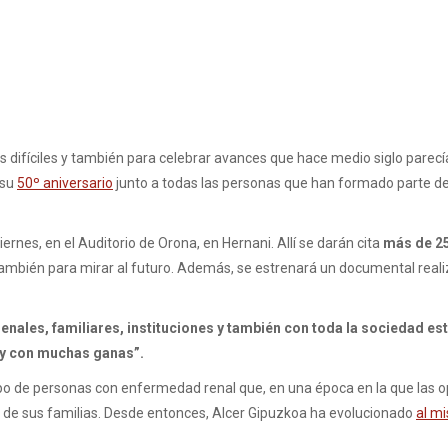
fíciles y también para celebrar avances que hace medio siglo parecí
 su
50º aniversario
junto a todas las personas que han formado parte de
ernes, en el Auditorio de Orona, en Hernani. Allí se darán cita
más de 2
 también para mirar al futuro. Además, se estrenará un documental re
enales, familiares, instituciones y también con toda la sociedad est
 y con muchas ganas”.
o de personas con enfermedad renal que, en una época en la que las opc
a de sus familias. Desde entonces, Alcer Gipuzkoa ha evolucionado
al mi