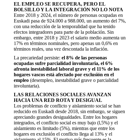
EL EMPLEO SE RECUPERA, PERO EL
BOLSILLO Y LA INTEGRACIÓN NO LO NOTA
Entre 2018 y 2024, el número de personas ocupadas en
Euskadi pasa de 924.000 a 988.000, un aumento del 7%,
con una reducción de la temporalidad que ha tenido
efectos integradores para parte de la población. Sin
embargo, entre 2018 y 2023 el salario medio aumenta un
17% en términos nominales, pero apenas un 0,6% en
términos reales, una vez descontada la inflación.
La precariedad persiste:
el 8% de las personas
ocupadas sufre parcialidad involuntaria, el 6%
afronta inestabilidad laboral grave y el 11% de los
hogares vascos está afectado por exclusión en el
empleo
(desempleo, inestabilidad grave o parcialidad
involuntaria).
LAS RELACIONES SOCIALES AVANZAN
HACIA UNA RED ROTA Y DESIGUAL
Los problemas de conflicto y aislamiento social se han
reducido en Euskadi desde 2018, sin embargo, se siguen
apreciando grandes desigualdades. Entre los hogares
integrados, el conflicto social es muy bajo (l,5%) y el
aislamiento es limitado (5%), mientras que entre los
hogares en exclusión el conflicto llega al 13% y el
aislamiento al 15%. El motivo más frecuente es la