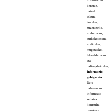
informatzen
den eran,
datual
eskura
izateko,
zuzentzeko,
ezabatzeko,
aurkakotasuna
azaltzeko,
mugatzeko,
lekualdatzeko
eta
baliogabetzeko;
Informazio
gehigarria:
Datu-
babeserako
informazio
zehatza
kontsulta
desakezu