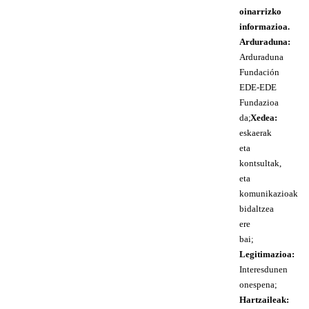
oinarrizko
informazioa.
Arduraduna:
Arduraduna
Fundación
EDE-EDE
Fundazioa
da;
Xedea:
eskaerak
eta
kontsultak,
eta
komunikazioak
bidaltzea
ere
bai;
Legitimazioa:
Interesdunen
onespena;
Hartzaileak: