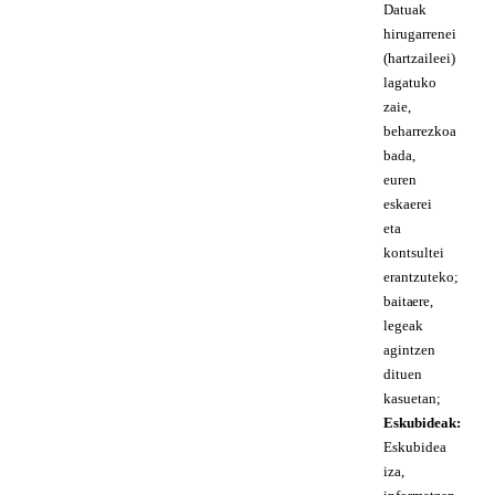
Datuak
hirugarrenei
(hartzaileei)
lagatuko
zaie,
beharrezkoa
bada,
euren
eskaerei
eta
kontsultei
erantzuteko;
baita ere,
legeak
agintzen
dituen
kasuetan;
Eskubideak:
Eskubidea
iza,