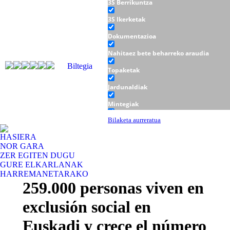
3S Berrikuntza
3S Ikerketak
Dokumentazioa
Nahitaez bete beharreko araudia
Biltegia
Topaketak
Jardunaldiak
Mintegiak
Tailerrak
Bilaketa aurreratua
HASIERA
NOR GARA
ZER EGITEN DUGU
GURE ELKARLANAK
HARREMANETARAKO
259.000 personas viven en
exclusión social en
Euskadi y crece el número