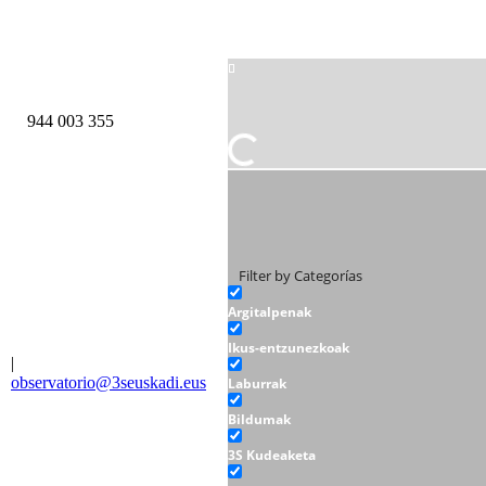
944 003 355
Filter by Categorías
Argitalpenak
Ikus-entzunezkoak
|
observatorio@3seuskadi.eus
Laburrak
Bildumak
3S Kudeaketa