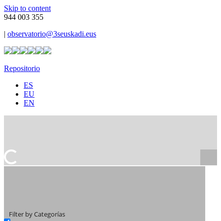
Skip to content
944 003 355
|
observatorio@3seuskadi.eus
Repositorio
ES
EU
EN
Filter by Categorías