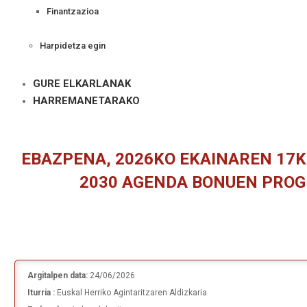
Finantzazioa
Harpidetza egin
GURE ELKARLANAK
HARREMANETARAKO
EBAZPENA, 2026KO EKAINAREN 17K
2030 AGENDA BONUEN PROG
Argitalpen data:
24/06/2026
Iturria :
Euskal Herriko Agintaritzaren Aldizkaria