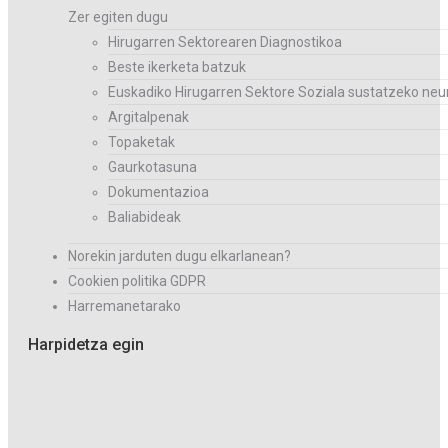
Zer egiten dugu
Hirugarren Sektorearen Diagnostikoa
Beste ikerketa batzuk
Euskadiko Hirugarren Sektore Soziala sustatzeko neur
Argitalpenak
Topaketak
Gaurkotasuna
Dokumentazioa
Baliabideak
Norekin jarduten dugu elkarlanean?
Cookien politika GDPR
Harremanetarako
Harpidetza egin