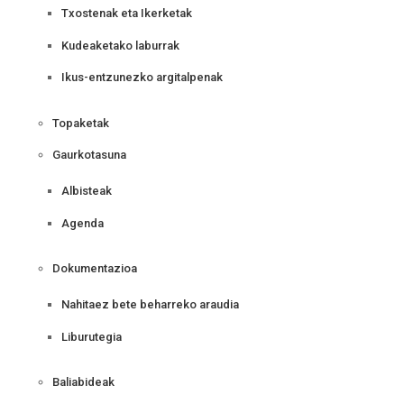
Txostenak eta Ikerketak
Kudeaketako laburrak
Ikus-entzunezko argitalpenak
Topaketak
Gaurkotasuna
Albisteak
Agenda
Dokumentazioa
Nahitaez bete beharreko araudia
Liburutegia
Baliabideak