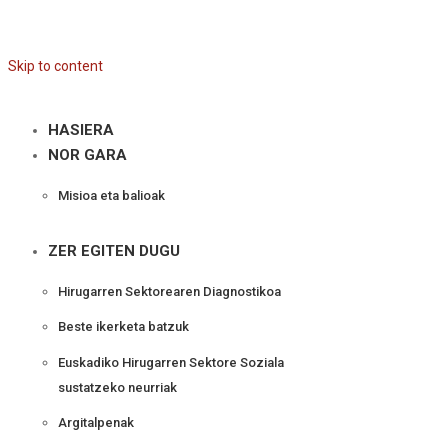
Skip to content
HASIERA
NOR GARA
Misioa eta balioak
ZER EGITEN DUGU
Hirugarren Sektorearen Diagnostikoa
Beste ikerketa batzuk
Euskadiko Hirugarren Sektore Soziala
sustatzeko neurriak
Argitalpenak