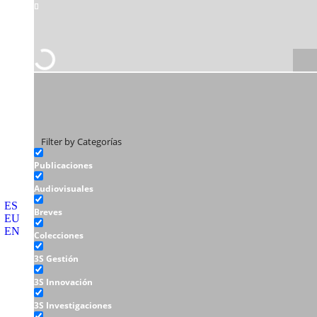
Filter by Categorías
Publicaciones
Audiovisuales
ES
Breves
EU
EN
Colecciones
3S Gestión
3S Innovación
3S Investigaciones