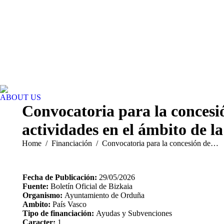
ABOUT US
Convocatoria para la concesió
actividades en el ámbito de l
You are here:
Home
Financiación
Convocatoria para la concesión de…
Fecha de Publicación:
29/05/2026
Fuente:
Boletín Oficial de Bizkaia
Organismo:
Ayuntamiento de Orduña
Ambito:
País Vasco
Tipo de financiación:
Ayudas y Subvenciones
Caracter:
1