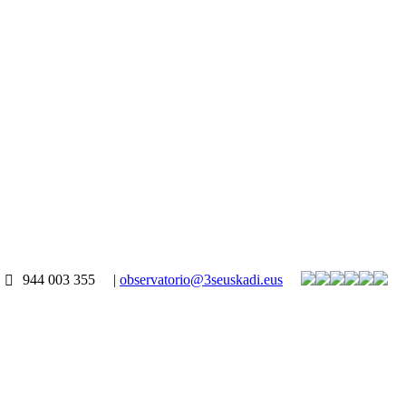
944 003 355
|
observatorio@3seuskadi.eus