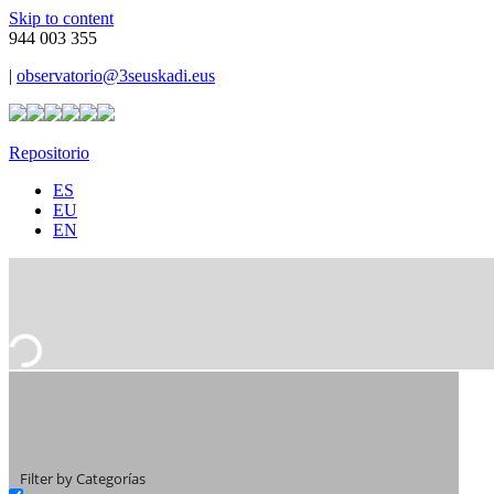
Skip to content
944 003 355
|
observatorio@3seuskadi.eus
Repositorio
ES
EU
EN
Filter by Categorías