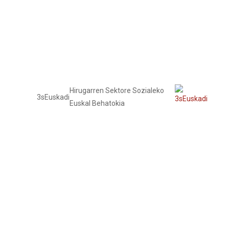
Hirugarren Sektore Sozialeko
3sEuskadi
Euskal Behatokia