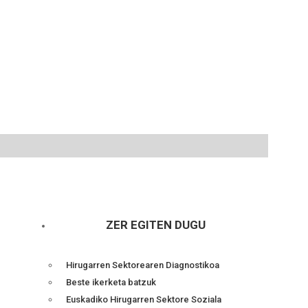
ZER EGITEN DUGU
Hirugarren Sektorearen Diagnostikoa
Beste ikerketa batzuk
Euskadiko Hirugarren Sektore Soziala