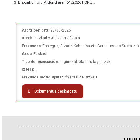
Bizkaiko Foru Aldundiaren 61/2026 FORU…
Argitalpen data:
23/06/2026
Iturria :
Bizkaiko Aldizkari Ofiziala
Erakundea:
Enplegua, Gizarte Kohesioa eta Berdintasuna Sustatzeko
Arloa:
Euskadi
Tipo de financiación:
Laguntzak eta Diru-laguntzak
Izaera:
1
Erakunde mota:
Diputación Foral de Bizkaia
Dokumentua deskargatu