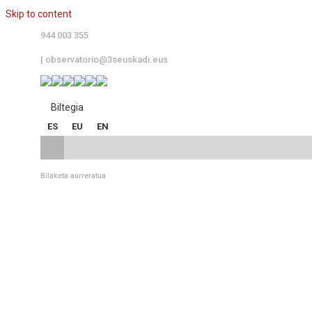
Skip to content
944 003 355
|
observatorio@3seuskadi.eus
Biltegia
ES
EU
EN
Bilaketa aurreratua