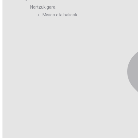
Nortzuk gara
Misioa eta balioak