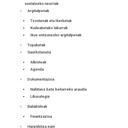
sustatzeko neurriak
Argitalpenak
Txostenak eta Ikerketak
Kudeaketako laburrak
Ikus-entzunezko argitalpenak
Topaketak
Gaurkotasuna
Albisteak
Agenda
Dokumentazioa
Nahitaez bete beharreko araudia
Liburutegia
Baliabideak
Finantzazioa
Harpidetza egin