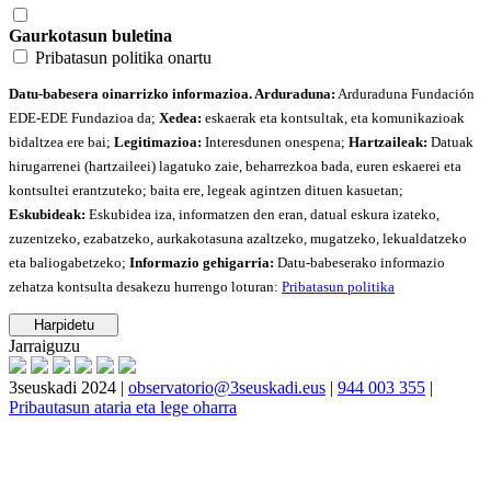
Gaurkotasun buletina
Pribatasun politika onartu
Datu-babesera oinarrizko informazioa. Arduraduna:
Arduraduna Fundación
EDE-EDE Fundazioa da;
Xedea:
eskaerak eta kontsultak, eta komunikazioak
bidaltzea ere bai;
Legitimazioa:
Interesdunen onespena;
Hartzaileak:
Datuak
hirugarrenei (hartzaileei) lagatuko zaie, beharrezkoa bada, euren eskaerei eta
kontsultei erantzuteko; baita ere, legeak agintzen dituen kasuetan;
Eskubideak:
Eskubidea iza, informatzen den eran, datual eskura izateko,
zuzentzeko, ezabatzeko, aurkakotasuna azaltzeko, mugatzeko, lekualdatzeko
eta baliogabetzeko;
Informazio gehigarria:
Datu-babeserako informazio
zehatza kontsulta desakezu hurrengo loturan:
Pribatasun politika
Jarraiguzu
3seuskadi 2024 |
observatorio@3seuskadi.eus
|
944 003 355
|
Pribautasun ataria eta lege oharra