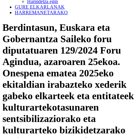
Harpidetza egin
GURE ELKARLANAK
HARREMANETARAKO
Berdintasun, Euskara eta
Gobernantza Saileko foru
diputatuaren 129/2024 Foru
Agindua, azaroaren 25ekoa.
Onespena ematea 2025eko
ekitaldian irabazteko xederik
gabeko elkarteek eta entitateek
kulturartekotasunaren
sentsibilizaziorako eta
kulturarteko bizikidetzarako