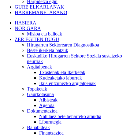
Harpidetza egin
GURE ELKARLANAK
HARREMANETARAKO
HASIERA
NOR GARA
Misioa eta balioak
ZER EGITEN DUGU
Hirugarren Sektorearen Diagnostikoa
Beste ikerketa batzuk
Euskadiko Hirugarren Sektore Soziala sustatzeko
neurriak
Argitalpenak
Txostenak eta Ikerketak
Kudeaketako laburrak
Ikus-entzunezko argitalpenak
Topaketak
Gaurkotasuna
Albisteak
Agenda
Dokumentazioa
Nahitaez bete beharreko araudia
Liburutegia
Baliabideak
Finantzazioa