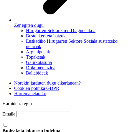
Zer egiten dugu
Hirugarren Sektorearen Diagnostikoa
Beste ikerketa batzuk
Euskadiko Hirugarren Sektore Soziala sustatzeko
neurriak
Argitalpenak
Topaketak
Gaurkotasuna
Dokumentazioa
Baliabideak
Norekin jarduten dugu elkarlanean?
Cookien politika GDPR
Harremanetarako
Harpidetza egin
Emaila
Kudeaketa laburren buletina