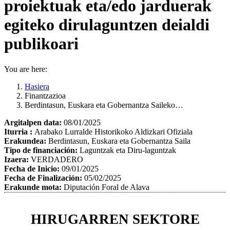
proiektuak eta/edo jarduerak
egiteko dirulaguntzen deialdi
publikoari
You are here:
Hasiera
Finantzazioa
Berdintasun, Euskara eta Gobernantza Saileko…
Argitalpen data:
08/01/2025
Iturria :
Arabako Lurralde Historikoko Aldizkari Ofiziala
Erakundea:
Berdintasun, Euskara eta Gobernantza Saila
Tipo de financiación:
Laguntzak eta Diru-laguntzak
Izaera:
VERDADERO
Fecha de Inicio:
09/01/2025
Fecha de Finalización:
05/02/2025
Erakunde mota:
Diputación Foral de Alava
HIRUGARREN SEKTORE