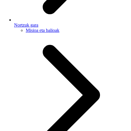
Nortzuk gara
Misioa eta balioak