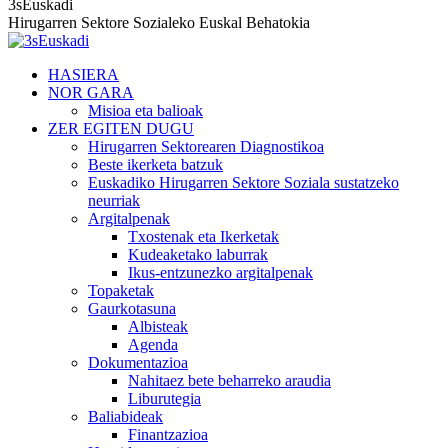
3sEuskadi
Hirugarren Sektore Sozialeko Euskal Behatokia
HASIERA
NOR GARA
Misioa eta balioak
ZER EGITEN DUGU
Hirugarren Sektorearen Diagnostikoa
Beste ikerketa batzuk
Euskadiko Hirugarren Sektore Soziala sustatzeko
neurriak
Argitalpenak
Txostenak eta Ikerketak
Kudeaketako laburrak
Ikus-entzunezko argitalpenak
Topaketak
Gaurkotasuna
Albisteak
Agenda
Dokumentazioa
Nahitaez bete beharreko araudia
Liburutegia
Baliabideak
Finantzazioa