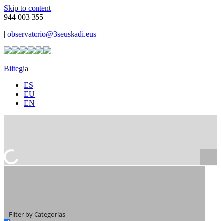
Skip to content
944 003 355
|
observatorio@3seuskadi.eus
Biltegia
ES
EU
EN
Filter by Categorías