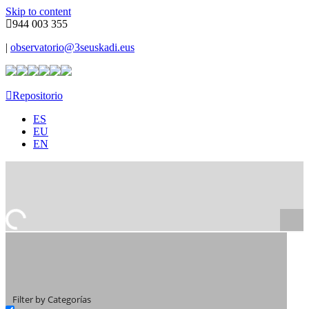
Skip to content
944 003 355
|
observatorio@3seuskadi.eus
Repositorio
ES
EU
EN
Filter by Categorías