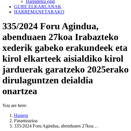
Harpidetza egin
GURE ELKARLANAK
HARREMANETARAKO
335/2024 Foru Agindua,
abenduaen 27koa Irabazteko
xederik gabeko erakundeek eta
kirol elkarteek aisialdiko kirol
jarduerak garatzeko 2025erako
dirulaguntzen deialdia
onartzea
You are here:
Hasiera
Finantzazioa
335/2024 Foru Agindua, abenduaen 27koa…