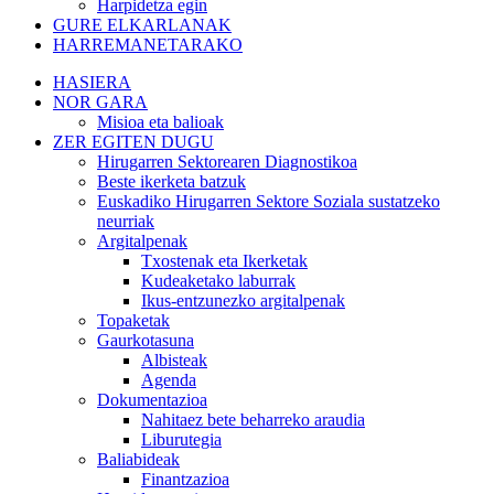
Harpidetza egin
GURE ELKARLANAK
HARREMANETARAKO
HASIERA
NOR GARA
Misioa eta balioak
ZER EGITEN DUGU
Hirugarren Sektorearen Diagnostikoa
Beste ikerketa batzuk
Euskadiko Hirugarren Sektore Soziala sustatzeko
neurriak
Argitalpenak
Txostenak eta Ikerketak
Kudeaketako laburrak
Ikus-entzunezko argitalpenak
Topaketak
Gaurkotasuna
Albisteak
Agenda
Dokumentazioa
Nahitaez bete beharreko araudia
Liburutegia
Baliabideak
Finantzazioa