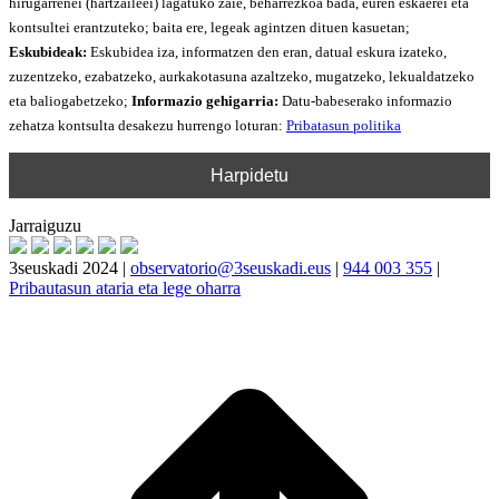
hirugarrenei (hartzaileei) lagatuko zaie, beharrezkoa bada, euren eskaerei eta
kontsultei erantzuteko; baita ere, legeak agintzen dituen kasuetan;
Eskubideak:
Eskubidea iza, informatzen den eran, datual eskura izateko,
zuzentzeko, ezabatzeko, aurkakotasuna azaltzeko, mugatzeko, lekualdatzeko
eta baliogabetzeko;
Informazio gehigarria:
Datu-babeserako informazio
zehatza kontsulta desakezu hurrengo loturan:
Pribatasun politika
Jarraiguzu
3seuskadi 2024 |
observatorio@3seuskadi.eus
|
944 003 355
|
Pribautasun ataria eta lege oharra