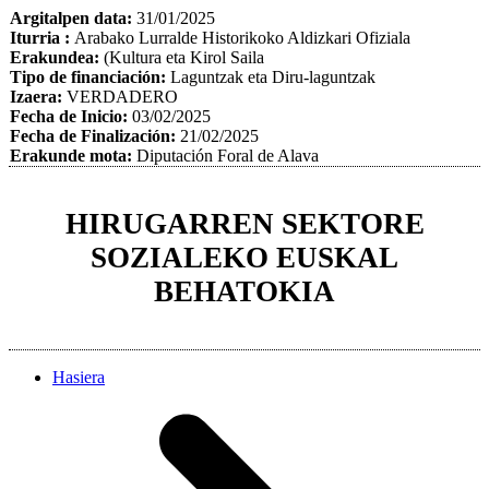
Argitalpen data:
31/01/2025
Iturria :
Arabako Lurralde Historikoko Aldizkari Ofiziala
Erakundea:
(Kultura eta Kirol Saila
Tipo de financiación:
Laguntzak eta Diru-laguntzak
Izaera:
VERDADERO
Fecha de Inicio:
03/02/2025
Fecha de Finalización:
21/02/2025
Erakunde mota:
Diputación Foral de Alava
HIRUGARREN SEKTORE
SOZIALEKO EUSKAL
BEHATOKIA
Hasiera