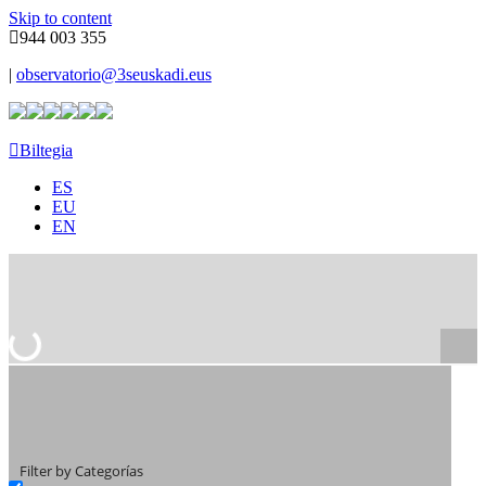
Skip to content
944 003 355
|
observatorio@3seuskadi.eus
Biltegia
ES
EU
EN
Filter by Categorías