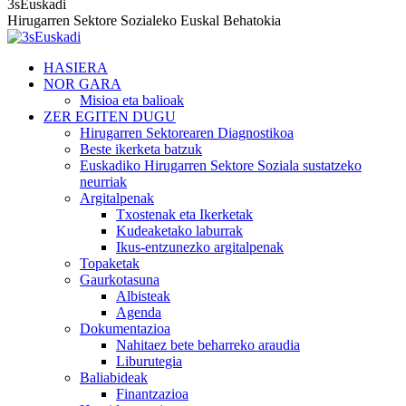
3sEuskadi
Hirugarren Sektore Sozialeko Euskal Behatokia
HASIERA
NOR GARA
Misioa eta balioak
ZER EGITEN DUGU
Hirugarren Sektorearen Diagnostikoa
Beste ikerketa batzuk
Euskadiko Hirugarren Sektore Soziala sustatzeko
neurriak
Argitalpenak
Txostenak eta Ikerketak
Kudeaketako laburrak
Ikus-entzunezko argitalpenak
Topaketak
Gaurkotasuna
Albisteak
Agenda
Dokumentazioa
Nahitaez bete beharreko araudia
Liburutegia
Baliabideak
Finantzazioa