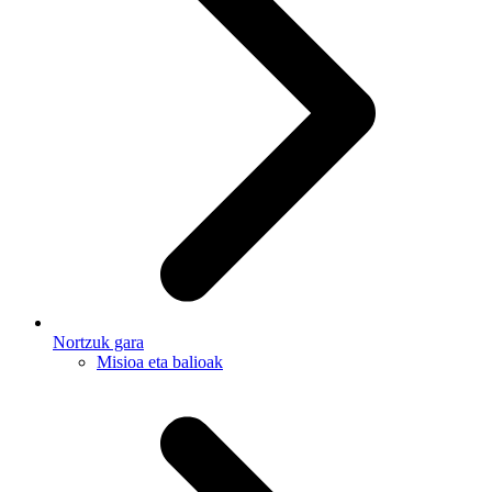
Nortzuk gara
Misioa eta balioak