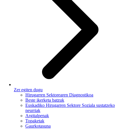
Zer egiten dugu
Hirugarren Sektorearen Diagnostikoa
Beste ikerketa batzuk
Euskadiko Hirugarren Sektore Soziala sustatzeko
neurriak
Argitalpenak
Topaketak
Gaurkotasuna