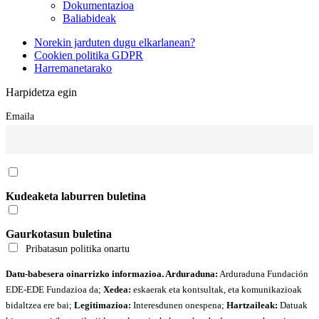
Dokumentazioa
Baliabideak
Norekin jarduten dugu elkarlanean?
Cookien politika GDPR
Harremanetarako
Harpidetza egin
Emaila
Kudeaketa laburren buletina
Gaurkotasun buletina
Pribatasun politika onartu
Datu-babesera oinarrizko informazioa. Arduraduna:
Arduraduna Fundación
EDE-EDE Fundazioa da;
Xedea:
eskaerak eta kontsultak, eta komunikazioak
bidaltzea ere bai;
Legitimazioa:
Interesdunen onespena;
Hartzaileak:
Datuak