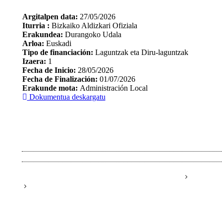
Argitalpen data:
27/05/2026
Iturria :
Bizkaiko Aldizkari Ofiziala
Erakundea:
Durangoko Udala
Arloa:
Euskadi
Tipo de financiación:
Laguntzak eta Diru-laguntzak
Izaera:
1
Fecha de Inicio:
28/05/2026
Fecha de Finalización:
01/07/2026
Erakunde mota:
Administración Local
Dokumentua deskargatu