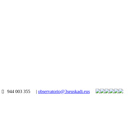
944 003 355
|
observatorio@3seuskadi.eus