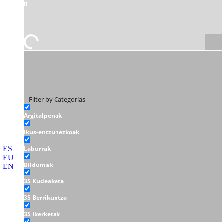
Filter by Categorías
Argitalpenak
Ikus-entzunezkoak
ES
Laburrak
EU
Bildumak
EN
3S Kudeaketa
3S Berrikuntza
3S Ikerketak