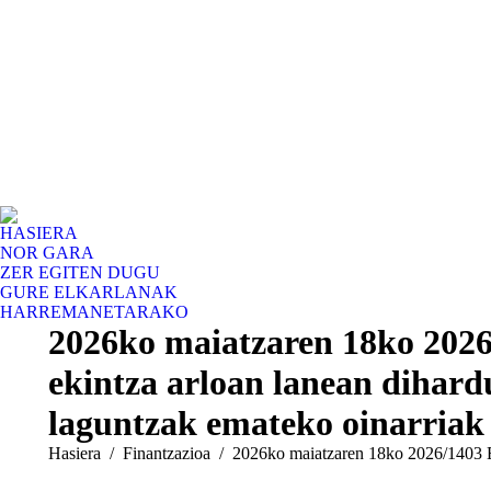
HASIERA
NOR GARA
ZER EGITEN DUGU
GURE ELKARLANAK
HARREMANETARAKO
2026ko maiatzaren 18ko 2026
ekintza arloan lanean dihardu
laguntzak emateko oinarriak
You are here:
Hasiera
Finantzazioa
2026ko maiatzaren 18ko 2026/1403