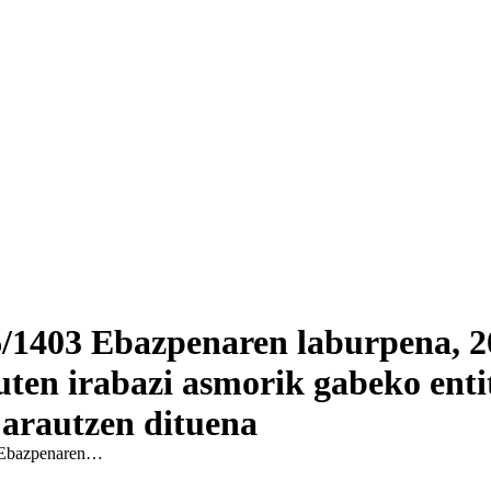
/1403 Ebazpenaren laburpena, 2
ten irabazi asmorik gabeko entita
 arautzen dituena
 Ebazpenaren…