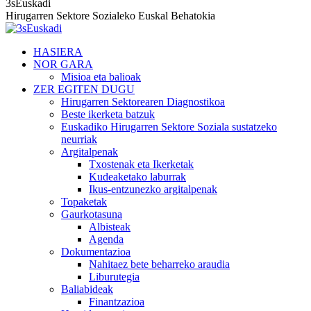
3sEuskadi
Hirugarren Sektore Sozialeko Euskal Behatokia
HASIERA
NOR GARA
Misioa eta balioak
ZER EGITEN DUGU
Hirugarren Sektorearen Diagnostikoa
Beste ikerketa batzuk
Euskadiko Hirugarren Sektore Soziala sustatzeko
neurriak
Argitalpenak
Txostenak eta Ikerketak
Kudeaketako laburrak
Ikus-entzunezko argitalpenak
Topaketak
Gaurkotasuna
Albisteak
Agenda
Dokumentazioa
Nahitaez bete beharreko araudia
Liburutegia
Baliabideak
Finantzazioa