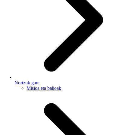
Nortzuk gara
Misioa eta balioak