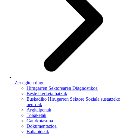
Zer egiten dugu
Hirugarren Sektorearen Diagnostikoa
Beste ikerketa batzuk
Euskadiko Hirugarren Sektore Soziala sustatzeko
neurriak
Argitalpenak
Topaketak
Gaurkotasuna
Dokumentazioa
Baliabideak