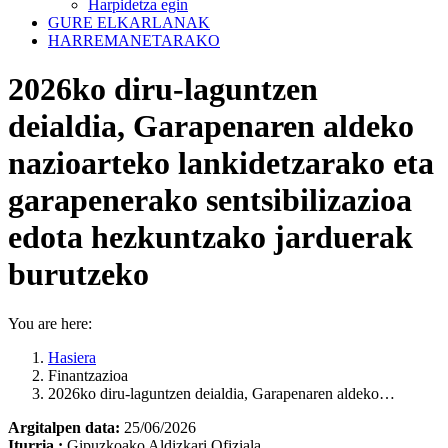
Harpidetza egin
GURE ELKARLANAK
HARREMANETARAKO
2026ko diru-laguntzen
deialdia, Garapenaren aldeko
nazioarteko lankidetzarako eta
garapenerako sentsibilizazioa
edota hezkuntzako jarduerak
burutzeko
You are here:
Hasiera
Finantzazioa
2026ko diru-laguntzen deialdia, Garapenaren aldeko…
Argitalpen data:
25/06/2026
Iturria :
Gipuzkoako Aldizkari Ofiziala