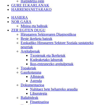
Harpidetza egin
GURE ELKARLANAK
HARREMANETARAKO
HASIERA
NOR GARA
Misioa eta balioak
ZER EGITEN DUGU
Hirugarren Sektorearen Diagnostikoa
Beste ikerketa batzuk
Euskadiko Hirugarren Sektore Soziala sustatzeko
neurriak
Argitalpenak
Txostenak eta Ikerketak
Kudeaketako laburrak
Ikus-entzunezko argitalpenak
Topaketak
Gaurkotasuna
Albisteak
Agenda
Dokumentazioa
Nahitaez bete beharreko araudia
Liburutegia
Baliabideak
Finantzazioa