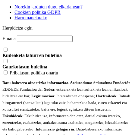
Norekin jarduten dugu elkarlanean?
Cookien politika GDPR
Harremanetarako
Harpidetza egin
Emaila
Kudeaketa laburren buletina
Gaurkotasun buletina
Pribatasun politika onartu
Datu-babesera oinarrizko informazioa. Arduraduna:
Arduraduna Fundación
EDE-EDE Fundazioa da;
Xedea:
eskaerak eta kontsultak, eta komunikazioak
bidaltzea ere bai;
Legitimazioa:
Interesdunen onespena;
Hartzaileak:
Datuak
hirugarrenei (hartzaileei) lagatuko zaie, beharrezkoa bada, euren eskaerei eta
kontsultei erantzuteko; baita ere, legeak agintzen dituen kasuetan;
Eskubideak:
Eskubidea iza, informatzen den eran, datual eskura izateko,
zuzentzeko, ezabatzeko, aurkakotasuna azaltzeko, mugatzeko, lekualdatzeko
eta baliogabetzeko;
Informazio gehigarria:
Datu-babeserako informazio