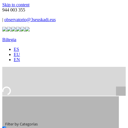
Skip to content
944 003 355
|
observatorio@3seuskadi.eus
Biltegia
ES
EU
EN
Filter by Categorías