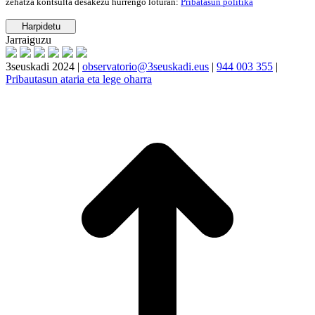
zehatza kontsulta desakezu hurrengo loturan:
Pribatasun politika
Jarraiguzu
3seuskadi 2024 |
observatorio@3seuskadi.eus
|
944 003 355
|
Pribautasun ataria eta lege oharra