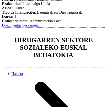
Erakundea:
Idiazabalgo Udala
Arloa:
Euskadi
Tipo de financiación:
Laguntzak eta Diru-laguntzak
Izaera:
1
Erakunde mota:
Administración Local
Dokumentua deskargatu
HIRUGARREN SEKTORE
SOZIALEKO EUSKAL
BEHATOKIA
Hasiera