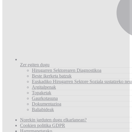
Zer egiten dugu
Hirugarren Sektorearen Diagnostikoa
Beste ikerketa batzuk
Euskadiko Hirugarren Sektore Soziala sustatzeko neu
Argitalpenak
Topaketak
Gaurkotasuna
Dokumentazioa
Baliabideak
Norekin jarduten dugu elkarlanean?
Cookien politika GDPR
Harremanetarako