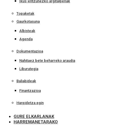
Ikus-entzunezko argitalpenak
Topaketak
Gaurkotasuna
Albisteak
Agenda
Dokumentazioa
Nahitaez bete beharreko araudia
Liburutegia
Baliabideak
Finantzazioa
Harpidetza egin
GURE ELKARLANAK
HARREMANETARAKO