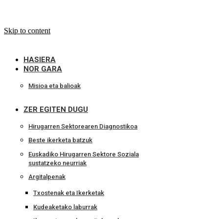
Skip to content
HASIERA
NOR GARA
Misioa eta balioak
ZER EGITEN DUGU
Hirugarren Sektorearen Diagnostikoa
Beste ikerketa batzuk
Euskadiko Hirugarren Sektore Soziala
sustatzeko neurriak
Argitalpenak
Txostenak eta Ikerketak
Kudeaketako laburrak