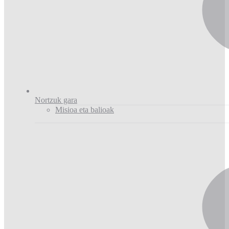
Nortzuk gara
Misioa eta balioak