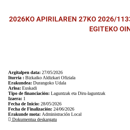
2026KO APIRILAREN 27KO 2026/1
EGITEKO OI
Argitalpen data:
27/05/2026
Iturria :
Bizkaiko Aldizkari Ofiziala
Erakundea:
Durangoko Udala
Arloa:
Euskadi
Tipo de financiación:
Laguntzak eta Diru-laguntzak
Izaera:
1
Fecha de Inicio:
28/05/2026
Fecha de Finalización:
24/06/2026
Erakunde mota:
Administración Local
Dokumentua deskargatu