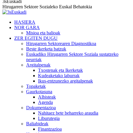
3sEuskadi
Hirugarren Sektore Sozialeko Euskal Behatokia
HASIERA
NOR GARA
Misioa eta balioak
ZER EGITEN DUGU
Hirugarren Sektorearen Diagnostikoa
Beste ikerketa batzuk
Euskadiko Hirugarren Sektore Soziala sustatzeko
neurriak
Argitalpenak
Txostenak eta Ikerketak
Kudeaketako laburrak
Ikus-entzunezko argitalpenak
Topaketak
Gaurkotasuna
Albisteak
Agenda
Dokumentazioa
Nahitaez bete beharreko araudia
Liburutegia
Baliabideak
Finantzazioa