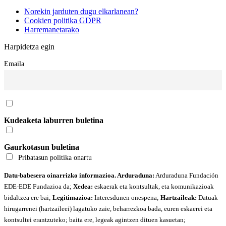
Norekin jarduten dugu elkarlanean?
Cookien politika GDPR
Harremanetarako
Harpidetza egin
Emaila
Kudeaketa laburren buletina
Gaurkotasun buletina
Pribatasun politika onartu
Datu-babesera oinarrizko informazioa. Arduraduna:
Arduraduna Fundación
EDE-EDE Fundazioa da;
Xedea:
eskaerak eta kontsultak, eta komunikazioak
bidaltzea ere bai;
Legitimazioa:
Interesdunen onespena;
Hartzaileak:
Datuak
hirugarrenei (hartzaileei) lagatuko zaie, beharrezkoa bada, euren eskaerei eta
kontsultei erantzuteko; baita ere, legeak agintzen dituen kasuetan;