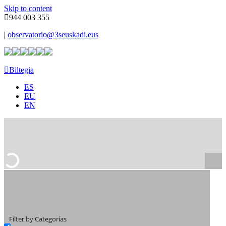
Skip to content
944 003 355
|
observatorio@3seuskadi.eus
Biltegia
ES
EU
EN
Filter by Categorías