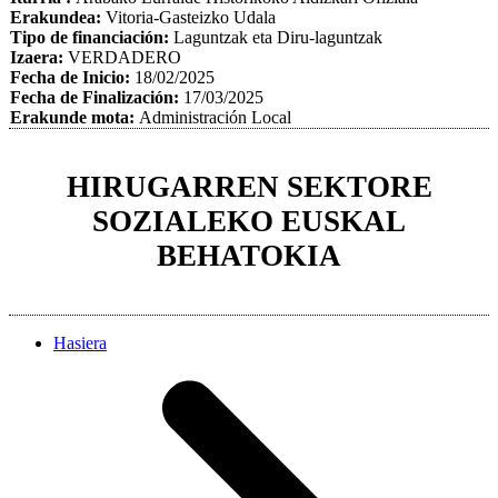
Erakundea:
Vitoria-Gasteizko Udala
Tipo de financiación:
Laguntzak eta Diru-laguntzak
Izaera:
VERDADERO
Fecha de Inicio:
18/02/2025
Fecha de Finalización:
17/03/2025
Erakunde mota:
Administración Local
HIRUGARREN SEKTORE
SOZIALEKO EUSKAL
BEHATOKIA
Hasiera