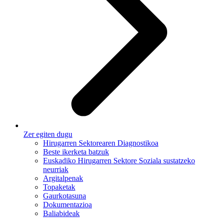
Zer egiten dugu
Hirugarren Sektorearen Diagnostikoa
Beste ikerketa batzuk
Euskadiko Hirugarren Sektore Soziala sustatzeko
neurriak
Argitalpenak
Topaketak
Gaurkotasuna
Dokumentazioa
Baliabideak