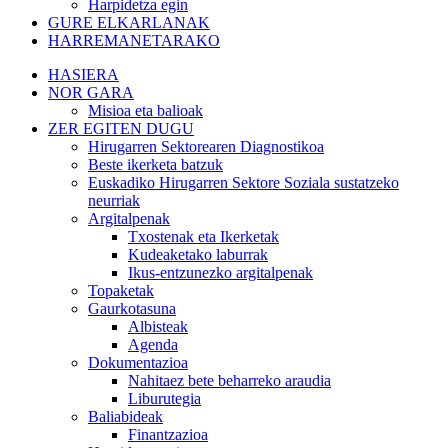
Harpidetza egin
GURE ELKARLANAK
HARREMANETARAKO
HASIERA
NOR GARA
Misioa eta balioak
ZER EGITEN DUGU
Hirugarren Sektorearen Diagnostikoa
Beste ikerketa batzuk
Euskadiko Hirugarren Sektore Soziala sustatzeko
neurriak
Argitalpenak
Txostenak eta Ikerketak
Kudeaketako laburrak
Ikus-entzunezko argitalpenak
Topaketak
Gaurkotasuna
Albisteak
Agenda
Dokumentazioa
Nahitaez bete beharreko araudia
Liburutegia
Baliabideak
Finantzazioa