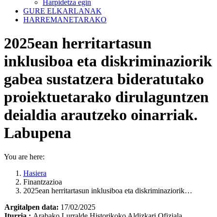
Harpidetza egin
GURE ELKARLANAK
HARREMANETARAKO
2025ean herritartasun
inklusiboa eta diskriminaziorik
gabea sustatzera bideratutako
proiektuetarako dirulaguntzen
deialdia arautzeko oinarriak.
Labupena
You are here:
Hasiera
Finantzazioa
2025ean herritartasun inklusiboa eta diskriminaziorik…
Argitalpen data:
17/02/2025
Iturria :
Arabako Lurralde Historikoko Aldizkari Ofiziala