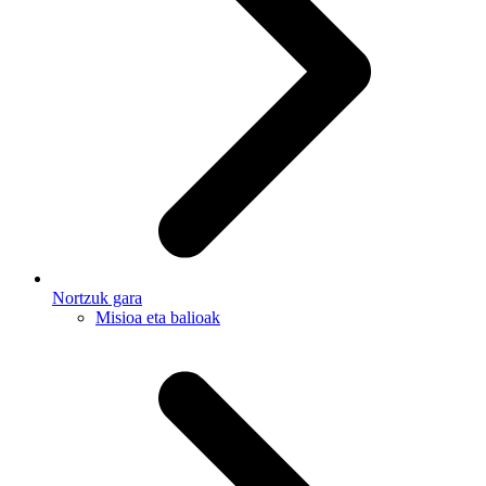
Nortzuk gara
Misioa eta balioak