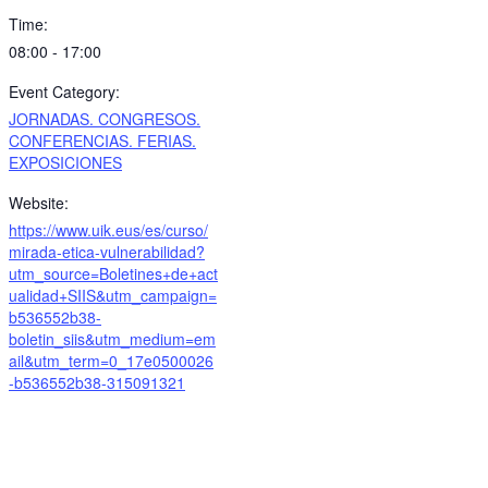
Time:
08:00 - 17:00
Event Category:
JORNADAS. CONGRESOS.
CONFERENCIAS. FERIAS.
EXPOSICIONES
Website:
https://www.uik.eus/es/curso/
mirada-etica-vulnerabilidad?
utm_source=Boletines+de+act
ualidad+SIIS&utm_campaign=
b536552b38-
boletin_siis&utm_medium=em
ail&utm_term=0_17e0500026
-b536552b38-315091321