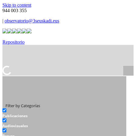
Skip to content
944 003 355
|
observatorio@3seuskadi.eus
Repositorio
Filter by Categorías
Publicaciones
Audiovisuales
Breves