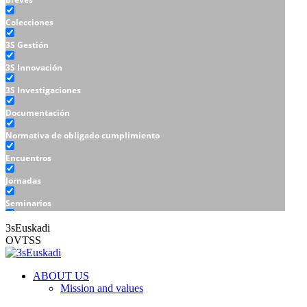
Colecciones
3S Gestión
3S Innovación
3S Investigaciones
Documentación
Normativa de obligado cumplimiento
Encuentros
Jornadas
Seminarios
Talleres
3sEuskadi
OVTSS
ABOUT US
Mission and values