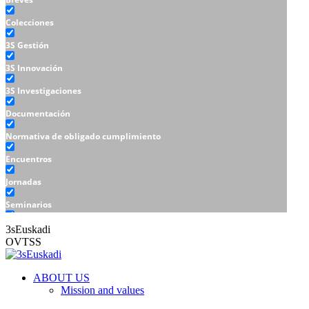
Colecciones
3S Gestión
3S Innovación
3S Investigaciones
Documentación
Normativa de obligado cumplimiento
Encuentros
Jornadas
Seminarios
Talleres
3sEuskadi
OVTSS
ABOUT US
Mission and values