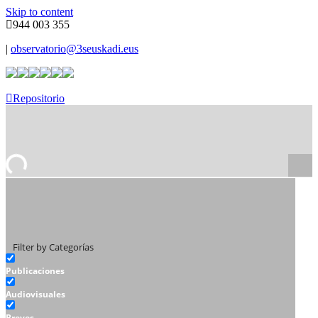
Skip to content
944 003 355
|
observatorio@3seuskadi.eus
Repositorio
Filter by Categorías
Publicaciones
Audiovisuales
Breves