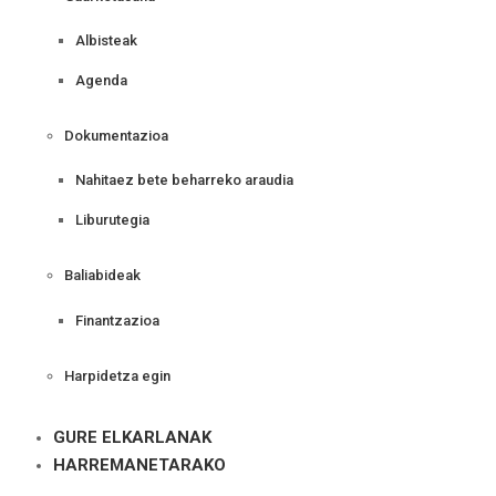
Albisteak
Agenda
Dokumentazioa
Nahitaez bete beharreko araudia
Liburutegia
Baliabideak
Finantzazioa
Harpidetza egin
GURE ELKARLANAK
HARREMANETARAKO