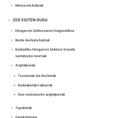
Misioa eta balioak
ZER EGITEN DUGU
Hirugarren Sektorearen Diagnostikoa
Beste ikerketa batzuk
Euskadiko Hirugarren Sektore Soziala
sustatzeko neurriak
Argitalpenak
Txostenak eta Ikerketak
Kudeaketako laburrak
Ikus-entzunezko argitalpenak
Topaketak
Gaurkotasuna