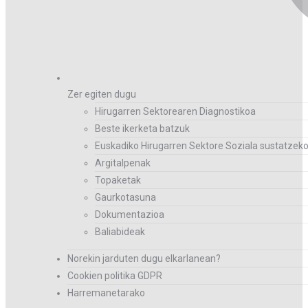
Zer egiten dugu
Hirugarren Sektorearen Diagnostikoa
Beste ikerketa batzuk
Euskadiko Hirugarren Sektore Soziala sustatzeko
Argitalpenak
Topaketak
Gaurkotasuna
Dokumentazioa
Baliabideak
Norekin jarduten dugu elkarlanean?
Cookien politika GDPR
Harremanetarako