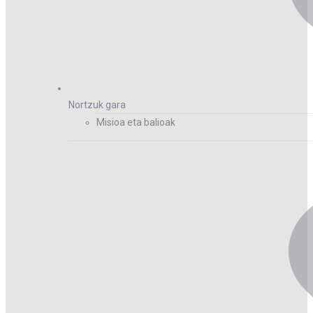
Nortzuk gara
Misioa eta balioak