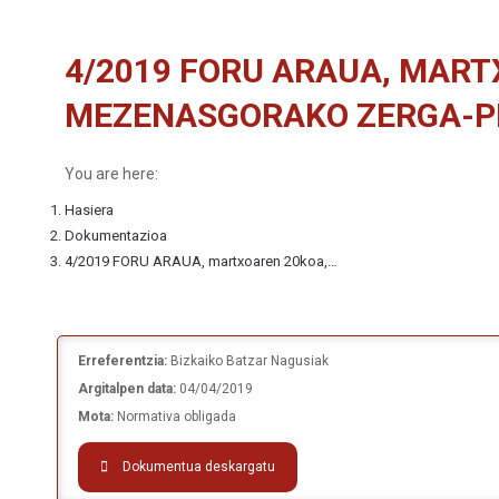
4/2019 FORU ARAUA, MART
MEZENASGORAKO ZERGA-PI
You are here:
Hasiera
Dokumentazioa
4/2019 FORU ARAUA, martxoaren 20koa,…
Erreferentzia:
Bizkaiko Batzar Nagusiak
Argitalpen data:
04/04/2019
Mota:
Normativa obligada
Dokumentua deskargatu