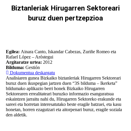
Biztanleriak Hirugarren Sektoreari
buruz duen pertzepzioa
You are here:
Egilea:
Ainara Canto, Iskandar Cabezas, Zuriñe Romeo eta
Rafael López – Aróstegui
Argitaratze urtea:
2012
Bilduma:
Gestión
Dokumentua deskargatu
Analisiaren gunea Bizkaiko biztanleriak Hirugarren Sektoreari
buruz duen ikuspegian jartzen duen “3S bilduma – Ikerketa”
bildumako aplikazio berri honek Bizkaiko Hirugarren
Sektorearen errealitateari buruzko informazio esanguratsua
eskaintzen jarraitu nahi du, Hirugarren Sektoreko erakunde eta
sareei eta horretan interesatutako beste eragile batzuei, eta kasu
honetan, horren ezagutzari eta aitorpenari buruz, eragile soziala
den aldetik.