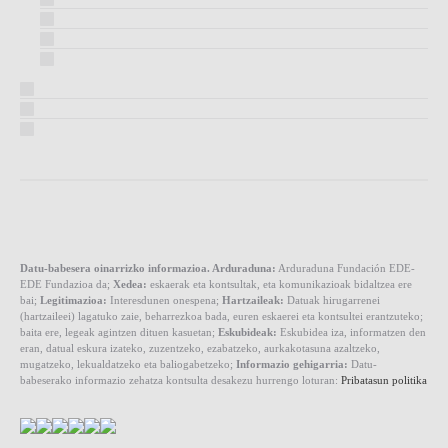
Datu-babesera oinarrizko informazioa. Arduraduna:
Arduraduna Fundación EDE-
EDE Fundazioa da;
Xedea:
eskaerak eta kontsultak, eta komunikazioak bidaltzea ere
bai;
Legitimazioa:
Interesdunen onespena;
Hartzaileak:
Datuak hirugarrenei
(hartzaileei) lagatuko zaie, beharrezkoa bada, euren eskaerei eta kontsultei erantzuteko;
baita ere, legeak agintzen dituen kasuetan;
Eskubideak:
Eskubidea iza, informatzen den
eran, datual eskura izateko, zuzentzeko, ezabatzeko, aurkakotasuna azaltzeko,
mugatzeko, lekualdatzeko eta baliogabetzeko;
Informazio gehigarria:
Datu-
babeserako informazio zehatza kontsulta desakezu hurrengo loturan:
Pribatasun politika