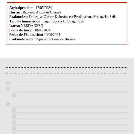
Argitalpen data:
17/05/2024
Iturria :
Bizkaiko Aldizkari Ofiziala
Erakundea:
Enplegua, Gizarte Kohesioa eta Berdintasuna Sustatzeko Saila
Tipo de financiación:
Laguntzak eta Diru-laguntzak
Izaera:
VERDADERO
Fecha de Inicio:
18/05/2024
Fecha de Finalización:
16/06/2024
Erakunde mota:
Diputación Foral de Bizkaia