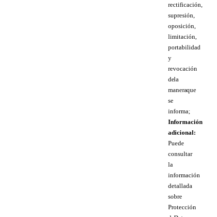
rectificación,
supresión,
oposición,
limitación,
portabilidad
y
revocación
de la
manera que
se
informa;
Información
adicional:
Puede
consultar
la
información
detallada
sobre
Protección