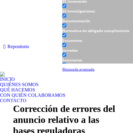
3S Innovación
3S Investigaciones
Documentación
Normativa de obligado cumplimiento
Encuentros
Repositorio
Jornadas
Seminarios
Talleres
Búsqueda avanzada
INICIO
QUIÉNES SOMOS
QUÉ HACEMOS
CON QUIÉN COLABORAMOS
CONTACTO
Corrección de errores del
anuncio relativo a las
bases reguladoras