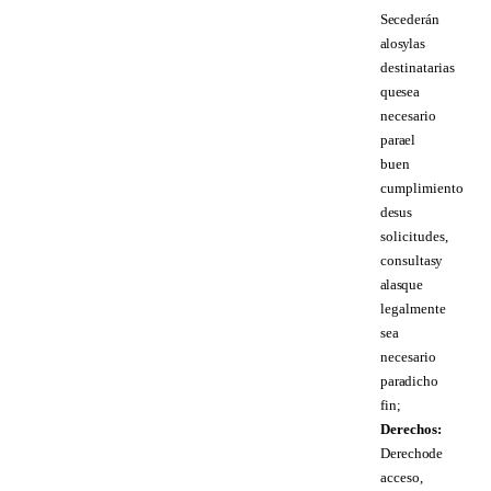
Se cederán
a los y las
destinatarias
que sea
necesario
para el
buen
cumplimiento
de sus
solicitudes,
consultas y
a las que
legalmente
sea
necesario
para dicho
fin;
Derechos:
Derecho de
acceso,