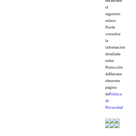
de Datos en
el
siguiente
enlace.
Puede
consultar
la
información
detallada
sobre
Protección
de Datos en
el nuestra
página
de
Política
de
Privacidad