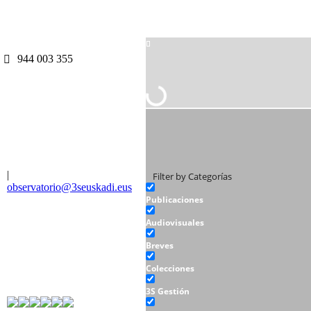
944 003 355
|
Filter by Categorías
observatorio@3seuskadi.eus
Publicaciones
Audiovisuales
Breves
Colecciones
3S Gestión