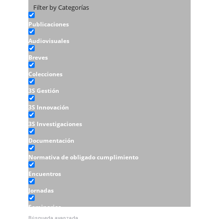
Filter by Categorías
Publicaciones
Audiovisuales
Breves
Colecciones
3S Gestión
3S Innovación
3S Investigaciones
Documentación
Normativa de obligado cumplimiento
Encuentros
Jornadas
Seminarios
Búsqueda avanzada