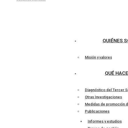
Talleres
QUIÉNES 
Misión y valores
QUÉ HAC
Diagnóstico del Tercer S
Otras Investigaciones
Medidas de promoción d
Publicaciones
Informes y estudios