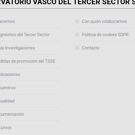
VATORIO VASCO DEL TERCER SECTOR 
acemos
Con quién colaboramos
gnóstico del Tercer Sector
Política de cookies GDPR
as Investigaciones
Contacto
didas de promoción del TSSE
licaciones
cuentros
ualidad
cumentación
cursos