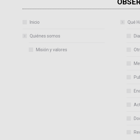
OBSER
Inicio
Qué H
Quiénes somos
Dia
Misión y valores
Otr
Me
Pub
En
Act
Do
Re