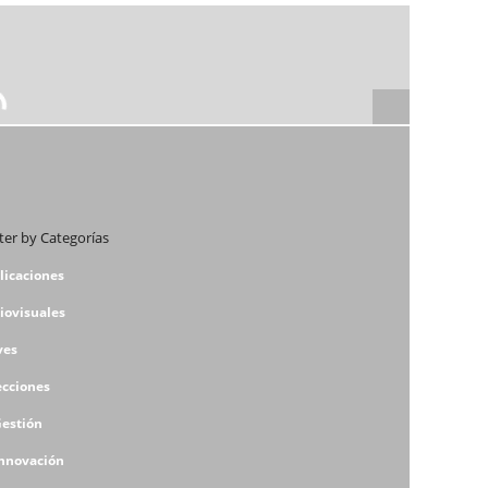
lter by Categorías
licaciones
iovisuales
ves
ecciones
Gestión
Innovación