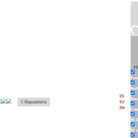
Fi
Pub
Aud
ES
Bre
Repositorio
EU
EN
Col
3S 
3S 