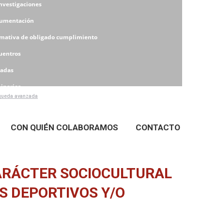
Investigaciones
umentación
mativa de obligado cumplimiento
uentros
nadas
inarios
ueda avanzada
eres
CON QUIÉN COLABORAMOS
CONTACTO
CARÁCTER SOCIOCULTURAL
S DEPORTIVOS Y/O