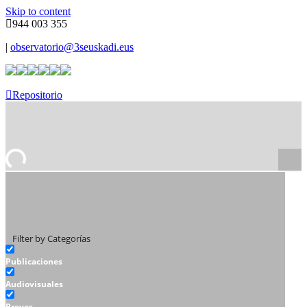
Skip to content
944 003 355
|
observatorio@3seuskadi.eus
Repositorio
Filter by Categorías
Publicaciones
Audiovisuales
Breves