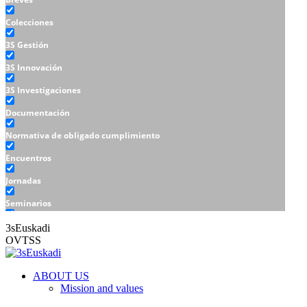
Colecciones
3S Gestión
3S Innovación
3S Investigaciones
Documentación
Normativa de obligado cumplimiento
Encuentros
Jornadas
Seminarios
Talleres
3sEuskadi
OVTSS
ABOUT US
Mission and values